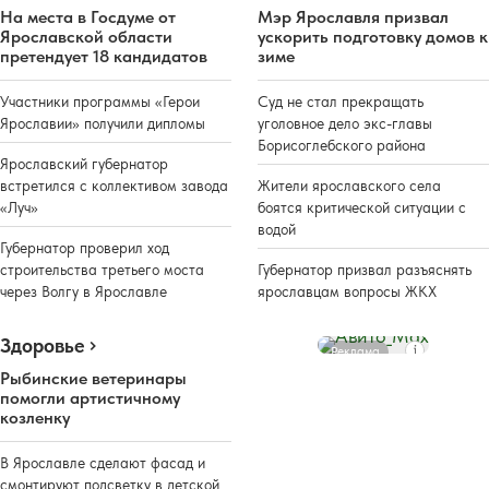
На места в Госдуме от
Мэр Ярославля призвал
Ярославской области
ускорить подготовку домов к
претендует 18 кандидатов
зиме
Участники программы «Герои
Суд не стал прекращать
Ярославии» получили дипломы
уголовное дело экс-главы
Борисоглебского района
Ярославский губернатор
встретился с коллективом завода
Жители ярославского села
«Луч»
боятся критической ситуации с
водой
Губернатор проверил ход
строительства третьего моста
Губернатор призвал разъяснять
через Волгу в Ярославле
ярославцам вопросы ЖКХ
Здоровье
Реклама
Рыбинские ветеринары
помогли артистичному
козленку
В Ярославле сделают фасад и
смонтируют подсветку в детской