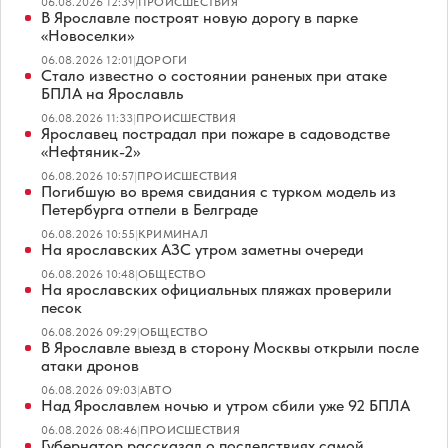
06.08.2026 12:39
|
ПРОИСШЕСТВИЯ
В Ярославле построят новую дорогу в парке
«Новоселки»
06.08.2026 12:01
|
ДОРОГИ
Стало известно о состоянии раненых при атаке
БПЛА на Ярославль
06.08.2026 11:33
|
ПРОИСШЕСТВИЯ
Ярославец пострадал при пожаре в садоводстве
«Нефтяник-2»
06.08.2026 10:57
|
ПРОИСШЕСТВИЯ
Погибшую во время свидания с турком модель из
Петербурга отпели в Белграде
06.08.2026 10:55
|
КРИМИНАЛ
На ярославских АЗС утром заметны очереди
06.08.2026 10:48
|
ОБЩЕСТВО
На ярославских официальных пляжах проверили
песок
06.08.2026 09:29
|
ОБЩЕСТВО
В Ярославле выезд в сторону Москвы открыли после
атаки дронов
06.08.2026 09:03
|
АВТО
Над Ярославлем ночью и утром сбили уже 92 БПЛА
06.08.2026 08:46
|
ПРОИСШЕСТВИЯ
Губернатор рассказал о последствиях самой