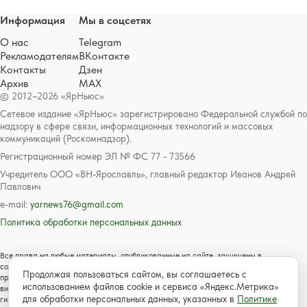
Информация
Мы в соцсетях
О нас
Telegram
Рекламодателям
ВКонтакте
Контакты
Дзен
Архив
MAX
© 2012–2026 «ЯрНьюс»
Сетевое издание «ЯрНьюс» зарегистрировано Федеральной службой по
надзору в сфере связи, информационных технологий и массовых
коммуникаций (Роскомнадзор).
Регистрационный номер ЭЛ № ФС 77 - 73566
Учредитель ООО «ВН-Ярославль», главный редактор Иванов Андрей
Павлович
e-mail:
yarnews76@gmail.com
Политика обработки персональных данных
Все права на любые материалы, опубликованные на сайте, защищены в
соответствии с российским и международным законодательством об авторском
Продолжая пользоваться сайтом, вы соглашаетесь с
праве и смежных правах. Любое использование текстовых, фото, аудио и
использованием файлов cookie и сервиса «Яндекс.Метрика»
видеоматериалов возможно только с согласия правообладателя с обязательной
для обработки персональных данных, указанных в
Политике
гиперссылкой на сайт https://www.yarnews.net; Для детей старше 16 лет.