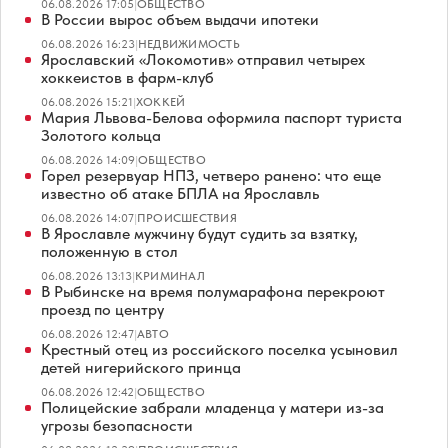
06.08.2026 17:05
|
ОБЩЕСТВО
В России вырос объем выдачи ипотеки
06.08.2026 16:23
|
НЕДВИЖИМОСТЬ
Ярославский «Локомотив» отправил четырех
хоккеистов в фарм-клуб
06.08.2026 15:21
|
ХОККЕЙ
Мария Львова-Белова оформила паспорт туриста
Золотого кольца
06.08.2026 14:09
|
ОБЩЕСТВО
Горел резервуар НПЗ, четверо ранено: что еще
известно об атаке БПЛА на Ярославль
06.08.2026 14:07
|
ПРОИСШЕСТВИЯ
В Ярославле мужчину будут судить за взятку,
положенную в стол
06.08.2026 13:13
|
КРИМИНАЛ
В Рыбинске на время полумарафона перекроют
проезд по центру
06.08.2026 12:47
|
АВТО
Крестный отец из российского поселка усыновил
детей нигерийского принца
06.08.2026 12:42
|
ОБЩЕСТВО
Полицейские забрали младенца у матери из-за
угрозы безопасности