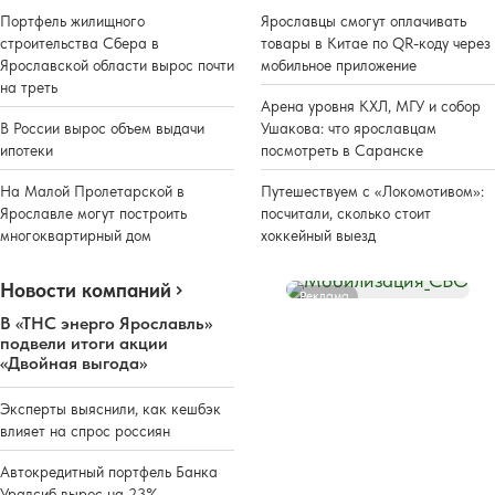
Портфель жилищного
Ярославцы смогут оплачивать
строительства Сбера в
товары в Китае по QR-коду через
Ярославской области вырос почти
мобильное приложение
на треть
Арена уровня КХЛ, МГУ и собор
В России вырос объем выдачи
Ушакова: что ярославцам
ипотеки
посмотреть в Саранске
На Малой Пролетарской в
Путешествуем с «Локомотивом»:
Ярославле могут построить
посчитали, сколько стоит
многоквартирный дом
хоккейный выезд
Новости компаний
Реклама
В «ТНС энерго Ярославль»
подвели итоги акции
«Двойная выгода»
Эксперты выяснили, как кешбэк
влияет на спрос россиян
Автокредитный портфель Банка
Уралсиб вырос на 23%