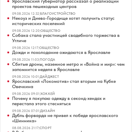
Ярославский губернатор рассказал о реализации
проектов пешеходных центров
09.08.2026 12:32
|
БЛАГОУСТРОЙСТВО
Некоуз и Диево-Городище хотят получить статус
исторических поселений
09.08.2026 12:20
|
ОБЩЕСТВО
Собака стала участницей свадебного торжества в
Угличе
09.08.2026 12:17
|
ОБЩЕСТВО
Дожди и похолодание ожидаются в Ярославле
09.08.2026 11:03
|
ПОГОДА
Сбитые дроны, наземное метро и «Война и мир»: чем
запомнится неделя в Ярославле
09.08.2026 10:01
|
ДАЙДЖЕСТ
Ярославский «Локомотив» стал вторым на Кубке
Овечкина
09.08.2026 09:01
|
ХОККЕЙ
Почему я покупаю одежду в секонд-хендах и
перестала этого стесняться
09.08.2026 07:01
|
ДИЗАЙН
Дубль форварда не привел к победе ярославского
«Шинника»
08.08.2026 21:17
|
СПОРТ