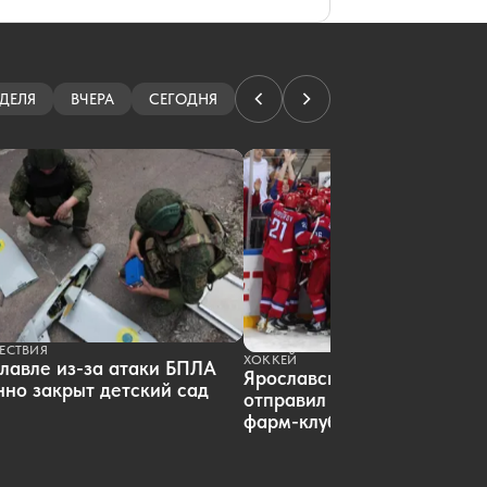
07.08.2026 12:07
|
НАУКА
Ярославцу грозит пожизненный
срок за госизмену
07.08.2026 11:53
|
ПРОИСШЕСТВИЯ
Победителям забега в Ярославле
ДЕЛЯ
ВЧЕРА
СЕГОДНЯ
вручат бетонную крышку люка
07.08.2026 11:44
|
СПОРТ
Ярославец не смог оспорить штраф
и пени от каршеринговой компании
07.08.2026 11:37
|
ПРОИСШЕСТВИЯ
В Ярославле вода в доме стала по-
настоящему горячей после жалобы
в прокуратуру
07.08.2026 11:07
|
ЖКХ
В Ярославском зоопарке родилась
европейская лань
07.08.2026 10:55
|
ПРИРОДА
ЕСТВИЯ
В Ярославской области жители
ХОККЕЙ
лавле из-за атаки БПЛА
Ярославский «Локомотив»
купили 74-летнему дворнику
но закрыт детский сад
отправил пятерых хоккеист
электровелосипед
фарм-клуб
07.08.2026 10:37
|
ОБЩЕСТВО
Ярославские хирурги спасли
пенсионерку с редкой опухолью