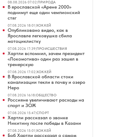
08.08.2026 07:02
|
ПРИРОДА
В ярославской «Арене 2000»
поднимут еще один чемпионский
стяг
07.08.2026 18:01
|
ХОККЕЙ
Опубликовано видео, как в
Ярославле легковушка сбила
мотоциклистку
07.08.2026 17:39
|
ПРОИСШЕСТВИЯ
Хартли вспомнил, зачем президент
«Локомотива» один раз зашел в
тренерскую
07.08.2026 17:02
|
ХОККЕЙ
В Ярославской области стоки
канализации текли в почву и озеро
Неро
07.08.2026 16:18
|
ОБЩЕСТВО
Россияне увеличивают расходы на
спорт и ЗОЖ
07.08.2026 15:47
|
СПОРТ
Хартли рассказал о звонке
Никитину после победы в Казани
07.08.2026 15:01
|
ХОККЕЙ
Боб Хартли рассказал о самом