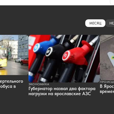
МЕСЯЦ
НЕ
ертельного
ПРОИСШ
ЭКОНОМИКА
обуса в
В Ярос
Губернатор назвал два фактора
времен
нагрузки на ярославские АЗС