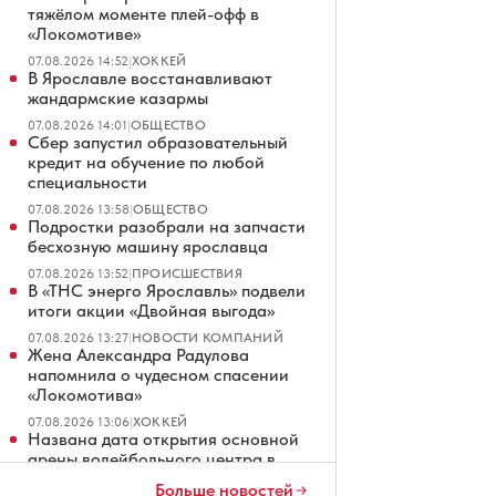
тяжёлом моменте плей-офф в
«Локомотиве»
07.08.2026 14:52
|
ХОККЕЙ
В Ярославле восстанавливают
жандармские казармы
07.08.2026 14:01
|
ОБЩЕСТВО
Сбер запустил образовательный
кредит на обучение по любой
специальности
07.08.2026 13:58
|
ОБЩЕСТВО
Подростки разобрали на запчасти
бесхозную машину ярославца
07.08.2026 13:52
|
ПРОИСШЕСТВИЯ
В «ТНС энерго Ярославль» подвели
итоги акции «Двойная выгода»
07.08.2026 13:27
|
НОВОСТИ КОМПАНИЙ
Жена Александра Радулова
напомнила о чудесном спасении
«Локомотива»
07.08.2026 13:06
|
ХОККЕЙ
Названа дата открытия основной
арены волейбольного центра в
Ярославле
Больше новостей