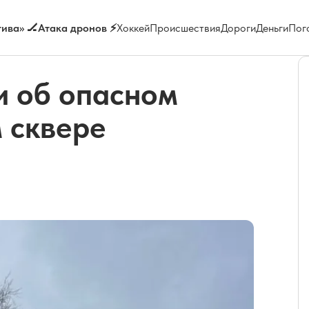
ива» 🏒
Атака дронов ⚡
Хоккей
Происшествия
Дороги
Деньги
Пог
и об опасном
 сквере