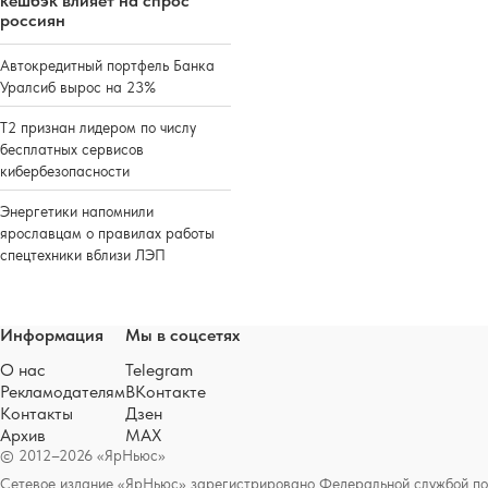
кешбэк влияет на спрос
россиян
Автокредитный портфель Банка
Уралсиб вырос на 23%
Т2 признан лидером по числу
бесплатных сервисов
кибербезопасности
Энергетики напомнили
ярославцам о правилах работы
спецтехники вблизи ЛЭП
Информация
Мы в соцсетях
О нас
Telegram
Рекламодателям
ВКонтакте
Контакты
Дзен
Архив
MAX
© 2012–2026 «ЯрНьюс»
Сетевое издание «ЯрНьюс» зарегистрировано Федеральной службой по