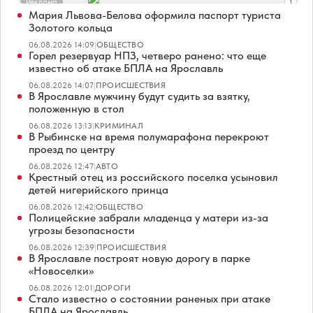
Реклама
Мария Львова-Белова оформила паспорт туриста
Золотого кольца
06.08.2026 14:09
|
ОБЩЕСТВО
Горел резервуар НПЗ, четверо ранено: что еще
известно об атаке БПЛА на Ярославль
06.08.2026 14:07
|
ПРОИСШЕСТВИЯ
В Ярославле мужчину будут судить за взятку,
положенную в стол
06.08.2026 13:13
|
КРИМИНАЛ
В Рыбинске на время полумарафона перекроют
проезд по центру
06.08.2026 12:47
|
АВТО
Крестный отец из российского поселка усыновил
детей нигерийского принца
06.08.2026 12:42
|
ОБЩЕСТВО
Полицейские забрали младенца у матери из-за
угрозы безопасности
06.08.2026 12:39
|
ПРОИСШЕСТВИЯ
В Ярославле построят новую дорогу в парке
«Новоселки»
06.08.2026 12:01
|
ДОРОГИ
Стало известно о состоянии раненых при атаке
БПЛА на Ярославль