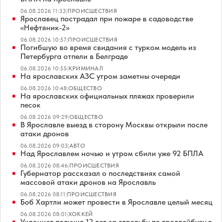
06.08.2026 11:33
|
ПРОИСШЕСТВИЯ
Ярославец пострадал при пожаре в садоводстве
«Нефтяник-2»
06.08.2026 10:57
|
ПРОИСШЕСТВИЯ
Погибшую во время свидания с турком модель из
Петербурга отпели в Белграде
06.08.2026 10:55
|
КРИМИНАЛ
На ярославских АЗС утром заметны очереди
06.08.2026 10:48
|
ОБЩЕСТВО
На ярославских официальных пляжах проверили
песок
06.08.2026 09:29
|
ОБЩЕСТВО
В Ярославле выезд в сторону Москвы открыли после
атаки дронов
06.08.2026 09:03
|
АВТО
Над Ярославлем ночью и утром сбили уже 92 БПЛА
06.08.2026 08:46
|
ПРОИСШЕСТВИЯ
Губернатор рассказал о последствиях самой
массовой атаки дронов на Ярославль
06.08.2026 08:11
|
ПРОИСШЕСТВИЯ
Боб Хартли может провести в Ярославле целый месяц
06.08.2026 08:01
|
ХОККЕЙ
Уклонист получил 12 лет за стрельбу по троллейбусу в