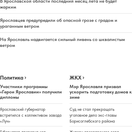
В Ярославской области последний месяц лета не будет
жарким
Ярославцев предупредили об опасной грозе с градом и
ураганным ветром
На Ярославль надвигается сильный ливень со шквалистым
ветром
Политика
ЖКХ
Участники программы
Мэр Ярославля призвал
«Герои Ярославии» получили
ускорить подготовку домов к
дипломы
зиме
Ярославский губернатор
Суд не стал прекращать
встретился с коллективом завода
уголовное дело экс-главы
«Луч»
Борисоглебского района
Губернатор проверил ход
Жители ярославского села