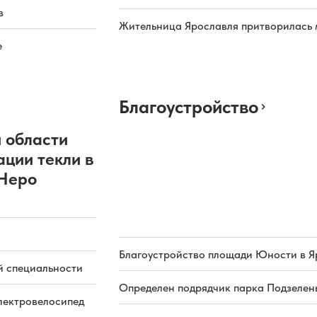
в
Жительница Ярославля притворилась 
е
Благоустройство
 области
ации текли в
 Неро
Благоустройство площади Юности в Я
й специальности
Определен подрядчик парка Подзелень
электровелосипед