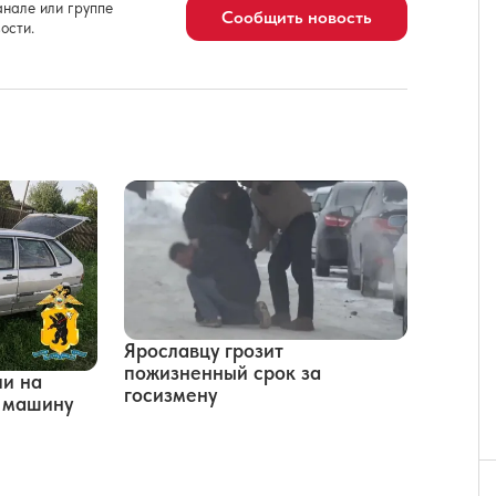
нале или группе
Сообщить новость
ости.
Ярославцу грозит
пожизненный срок за
ли на
госизмену
ю машину