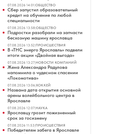
07.08.2026 14:01
|
ОБЩЕСТВО
Сбер запустил образовательный
кредит на обучение по любой
специальности
07.08.2026 13:58
|
ОБЩЕСТВО
Подростки разобрали на запчасти
бесхозную машину ярославца
07.08.2026 13:52
|
ПРОИСШЕСТВИЯ
В «ТНС энерго Ярославль» подвели
итоги акции «Двойная выгода»
07.08.2026 13:27
|
НОВОСТИ КОМПАНИЙ
Жена Александра Радулова
напомнила о чудесном спасении
«Локомотива»
07.08.2026 13:06
|
ХОККЕЙ
Названа дата открытия основной
арены волейбольного центра в
Ярославле
07.08.2026 12:07
|
НАУКА
Ярославцу грозит пожизненный
срок за госизмену
07.08.2026 11:53
|
ПРОИСШЕСТВИЯ
Победителям забега в Ярославле