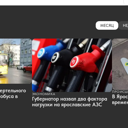
МЕСЯЦ
НЕ
ертельного
ПРОИСШ
ЭКОНОМИКА
обуса в
В Ярос
Губернатор назвал два фактора
времен
нагрузки на ярославские АЗС