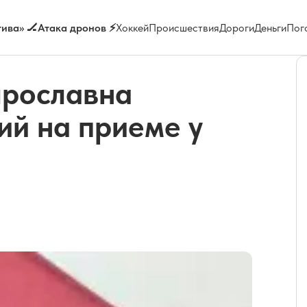
ива» 🏒
Атака дронов ⚡
Хоккей
Происшествия
Дороги
Деньги
Пог
 ярославна
ий на приеме у