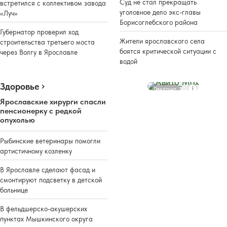
Суд не стал прекращать
встретился с коллективом завода
уголовное дело экс-главы
«Луч»
Борисоглебского района
Губернатор проверил ход
Жители ярославского села
строительства третьего моста
боятся критической ситуации с
через Волгу в Ярославле
водой
Здоровье
Реклама
Ярославские хирурги спасли
пенсионерку с редкой
опухолью
Рыбинские ветеринары помогли
артистичному козленку
В Ярославле сделают фасад и
смонтируют подсветку в детской
больнице
В фельдшерско-акушерских
пунктах Мышкинского округа