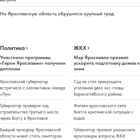
На Ярославскую область обрушился крупный град
Политика
ЖКХ
Участники программы
Мэр Ярославля призвал
«Герои Ярославии» получили
ускорить подготовку домов к
дипломы
зиме
Ярославский губернатор
Суд не стал прекращать
встретился с коллективом завода
уголовное дело экс-главы
«Луч»
Борисоглебского района
Губернатор проверил ход
Жители ярославского села
строительства третьего моста
боятся критической ситуации с
через Волгу в Ярославле
водой
Бывший прокурор Ярославской
Губернатор призвал разъяснять
области может стать сенатором
ярославцам вопросы ЖКХ