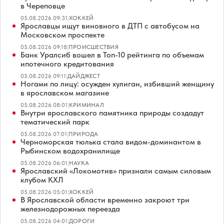
в Череповце
05.08.2026 09:31
|
ХОККЕЙ
Ярославцы ищут виновного в ДТП с автобусом на
Московском проспекте
05.08.2026 09:18
|
ПРОИСШЕСТВИЯ
Банк Уралсиб вошел в Топ-10 рейтинга по объемам
ипотечного кредитования
05.08.2026 09:11
|
ДАЙДЖЕСТ
Ногами по лицу: осужден хулиган, избивший женщину
в ярославском магазине
05.08.2026 08:01
|
КРИМИНАЛ
Внутри ярославского памятника природы создадут
тематический парк
05.08.2026 07:01
|
ПРИРОДА
Черноморская тюлька стала видом-доминантом в
Рыбинском водохранилище
05.08.2026 06:01
|
НАУКА
Ярославский «Локомотив» признали самым силовым
клубом КХЛ
05.08.2026 05:01
|
ХОККЕЙ
В Ярославской области временно закроют три
железнодорожных переезда
05.08.2026 04:01
|
ДОРОГИ