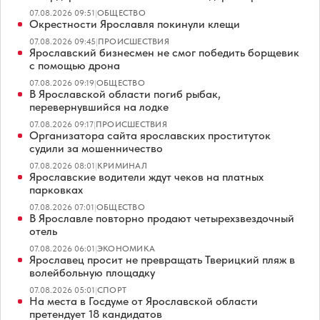
07.08.2026 09:51
|
ОБЩЕСТВО
Окрестности Ярославля покинули клещи
07.08.2026 09:45
|
ПРОИСШЕСТВИЯ
Ярославский бизнесмен не смог победить борщевик
с помощью дрона
07.08.2026 09:19
|
ОБЩЕСТВО
В Ярославской области погиб рыбак,
перевернувшийся на лодке
07.08.2026 09:17
|
ПРОИСШЕСТВИЯ
Организатора сайта ярославских проституток
судили за мошенничество
07.08.2026 08:01
|
КРИМИНАЛ
Ярославские водители ждут чеков на платных
парковках
07.08.2026 07:01
|
ОБЩЕСТВО
В Ярославле повторно продают четырехзвездочный
отель
07.08.2026 06:01
|
ЭКОНОМИКА
Ярославец просит не превращать Тверицкий пляж в
волейбольную площадку
07.08.2026 05:01
|
СПОРТ
На места в Госдуме от Ярославской области
претендует 18 кандидатов