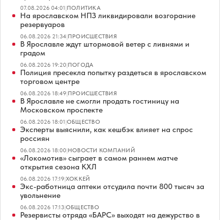
07.08.2026 04:01
|
ПОЛИТИКА
На ярославском НПЗ ликвидировали возгорание
резервуаров
06.08.2026 21:34
|
ПРОИСШЕСТВИЯ
В Ярославле ждут штормовой ветер с ливнями и
градом
06.08.2026 19:20
|
ПОГОДА
Полиция пресекла попытку раздеться в ярославском
торговом центре
06.08.2026 18:49
|
ПРОИСШЕСТВИЯ
В Ярославле не смогли продать гостиницу на
Московском проспекте
06.08.2026 18:01
|
ОБЩЕСТВО
Эксперты выяснили, как кешбэк влияет на спрос
россиян
06.08.2026 18:00
|
НОВОСТИ КОМПАНИЙ
«Локомотив» сыграет в самом раннем матче
открытия сезона КХЛ
06.08.2026 17:19
|
ХОККЕЙ
Экс-работница аптеки отсудила почти 800 тысяч за
увольнение
06.08.2026 17:13
|
ОБЩЕСТВО
Резервисты отряда «БАРС» выходят на дежурство в