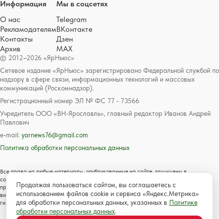
Информация
Мы в соцсетях
О нас
Telegram
Рекламодателям
ВКонтакте
Контакты
Дзен
Архив
MAX
© 2012–2026 «ЯрНьюс»
Сетевое издание «ЯрНьюс» зарегистрировано Федеральной службой по
надзору в сфере связи, информационных технологий и массовых
коммуникаций (Роскомнадзор).
Регистрационный номер ЭЛ № ФС 77 - 73566
Учредитель ООО «ВН-Ярославль», главный редактор Иванов Андрей
Павлович
e-mail:
yarnews76@gmail.com
Политика обработки персональных данных
Все права на любые материалы, опубликованные на сайте, защищены в
соответствии с российским и международным законодательством об авторском
Продолжая пользоваться сайтом, вы соглашаетесь с
праве и смежных правах. Любое использование текстовых, фото, аудио и
использованием файлов cookie и сервиса «Яндекс.Метрика»
видеоматериалов возможно только с согласия правообладателя с обязательной
для обработки персональных данных, указанных в
Политике
гиперссылкой на сайт https://www.yarnews.net; Для детей старше 16 лет.
обработки персональных данных
.