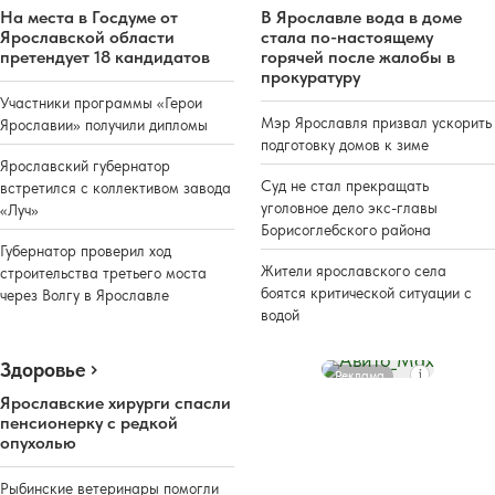
На места в Госдуме от
В Ярославле вода в доме
Ярославской области
стала по-настоящему
претендует 18 кандидатов
горячей после жалобы в
прокуратуру
Участники программы «Герои
Мэр Ярославля призвал ускорить
Ярославии» получили дипломы
подготовку домов к зиме
Ярославский губернатор
Суд не стал прекращать
встретился с коллективом завода
уголовное дело экс-главы
«Луч»
Борисоглебского района
Губернатор проверил ход
Жители ярославского села
строительства третьего моста
боятся критической ситуации с
через Волгу в Ярославле
водой
Здоровье
Реклама
Ярославские хирурги спасли
пенсионерку с редкой
опухолью
Рыбинские ветеринары помогли