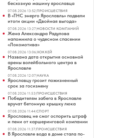
бесхозную машину ярославца
07.08.2026 13:52
|
ПРОИСШЕСТВИЯ
В «ТНС энерго Ярославль» подвели
итоги акции «Двойная выгода»
07.08.2026 13:27
|
НОВОСТИ КОМПАНИЙ
Жена Александра Радулова
напомнила о чудесном спасении
«Локомотива»
07.08.2026 13:06
|
ХОККЕЙ
Названа дата открытия основной
арены волейбольного центра в
Ярославле
07.08.2026 12:07
|
НАУКА
Ярославцу грозит пожизненный
срок за госизмену
07.08.2026 11:53
|
ПРОИСШЕСТВИЯ
Победителям забега в Ярославле
вручат бетонную крышку люка
07.08.2026 11:44
|
СПОРТ
Ярославец не смог оспорить штраф
и пени от каршеринговой компании
07.08.2026 11:37
|
ПРОИСШЕСТВИЯ
В Ярославле вода в доме стала по-