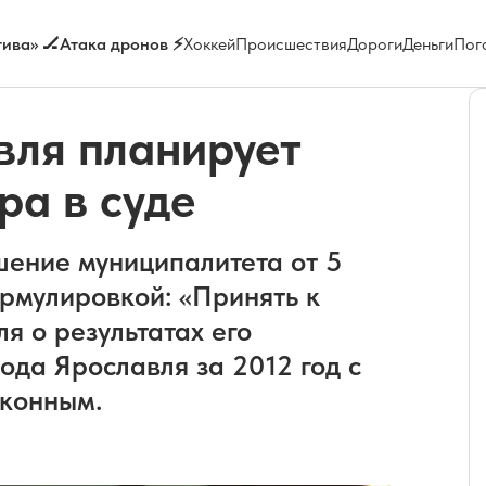
ива» 🏒
Атака дронов ⚡
Хоккей
Происшествия
Дороги
Деньги
Пог
вля планирует
ра в суде
шение муниципалитета от 5
ормулировкой: «Принять к
я о результатах его
ода Ярославля за 2012 год с
аконным.