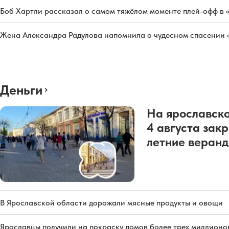
Боб Хартли рассказал о самом тяжёлом моменте плей-офф в 
Жена Александра Радулова напомнила о чудесном спасении
Деньги
На ярославско
4 августа зак
летние веран
В Ярославской области дорожали мясные продукты и овощи
Ярославцы получили на покраску домов более трех миллионо