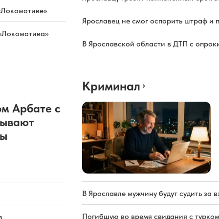
«Локомотиве»
Ярославец не смог оспорить штраф и 
 «Локомотива»
В Ярославской области в ДТП с опрок
Криминал
м Арбате с
рывают
ды
В Ярославле мужчину будут судить за в
Погибшую во время свидания с турком
в