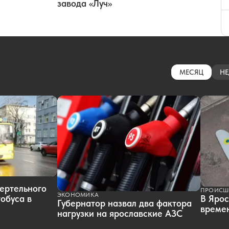
завода «Луч»
МЕСЯЦ
НЕ
ертельного
ПРОИСШ
ЭКОНОМИКА
обуса в
В Ярос
Губернатор назвал два фактора
времен
нагрузки на ярославские АЗС