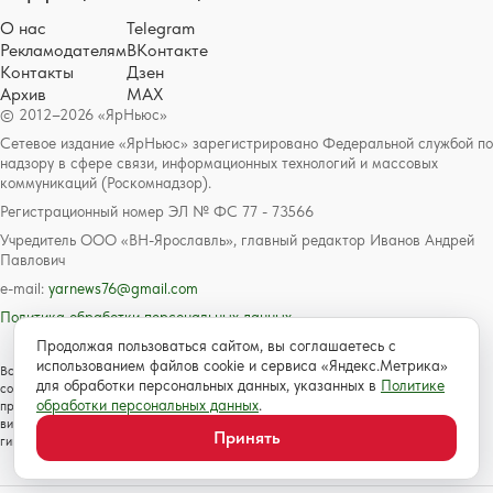
О нас
Telegram
Рекламодателям
ВКонтакте
Контакты
Дзен
Архив
MAX
© 2012–2026 «ЯрНьюс»
Сетевое издание «ЯрНьюс» зарегистрировано Федеральной службой по
надзору в сфере связи, информационных технологий и массовых
коммуникаций (Роскомнадзор).
Регистрационный номер ЭЛ № ФС 77 - 73566
Учредитель ООО «ВН-Ярославль», главный редактор Иванов Андрей
Павлович
e-mail:
yarnews76@gmail.com
Политика обработки персональных данных
Продолжая пользоваться сайтом, вы соглашаетесь с
использованием файлов cookie и сервиса «Яндекс.Метрика»
Все права на любые материалы, опубликованные на сайте, защищены в
для обработки персональных данных, указанных в
Политике
соответствии с российским и международным законодательством об авторском
обработки персональных данных
.
праве и смежных правах. Любое использование текстовых, фото, аудио и
видеоматериалов возможно только с согласия правообладателя с обязательной
Принять
гиперссылкой на сайт https://www.yarnews.net; Для детей старше 16 лет.