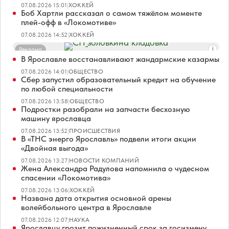
07.08.2026 15:01
|
ХОККЕЙ
Боб Хартли рассказал о самом тяжёлом моменте
плей-офф в «Локомотиве»
07.08.2026 14:52
|
ХОККЕЙ
Реклама
В Ярославле восстанавливают жандармские казармы
07.08.2026 14:01
|
ОБЩЕСТВО
Сбер запустил образовательный кредит на обучение
по любой специальности
07.08.2026 13:58
|
ОБЩЕСТВО
Подростки разобрали на запчасти бесхозную
машину ярославца
07.08.2026 13:52
|
ПРОИСШЕСТВИЯ
В «ТНС энерго Ярославль» подвели итоги акции
«Двойная выгода»
07.08.2026 13:27
|
НОВОСТИ КОМПАНИЙ
Жена Александра Радулова напомнила о чудесном
спасении «Локомотива»
07.08.2026 13:06
|
ХОККЕЙ
Названа дата открытия основной арены
волейбольного центра в Ярославле
07.08.2026 12:07
|
НАУКА
Ярославцу грозит пожизненный срок за госизмену