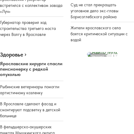
Суд не стал прекращать
встретился с коллективом завода
уголовное дело экс-главы
«Луч»
Борисоглебского района
Губернатор проверил ход
Жители ярославского села
строительства третьего моста
боятся критической ситуации с
через Волгу в Ярославле
водой
Здоровье
Реклама
Ярославские хирурги спасли
пенсионерку с редкой
опухолью
Рыбинские ветеринары помогли
артистичному козленку
В Ярославле сделают фасад и
смонтируют подсветку в детской
больнице
В фельдшерско-акушерских
пунктах Мышкинского округа