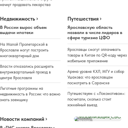
начнут продавать лекарства
Недвижимость
Путешествия
В России вырос объем
Ярославскую область
выдачи ипотеки
назвали в числе лидеров в
сфере туризма ЦФО
На Малой Пролетарской в
Ярославцы смогут оплачивать
Ярославле могут построить
товары в Китае по QR-коду через
многоквартирный дом
мобильное приложение
Власти отказались расширять
Арена уровня КХЛ, МГУ и собор
внутриквартальный проезд в
Ушакова: что ярославцам
центре Ярославля
посмотреть в Саранске
Льготные программы на
Путешествуем с «Локомотивом»:
недвижимость в России: что важно
посчитали, сколько стоит
знать заемщику
хоккейный выезд
Новости компаний
Реклама
В «ТНС энерго Ярославль»