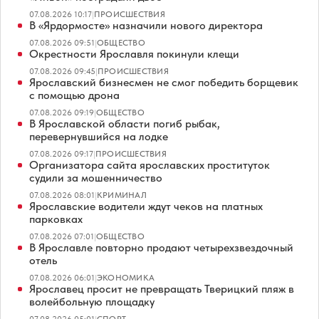
07.08.2026 10:17
|
ПРОИСШЕСТВИЯ
В «Ярдормосте» назначили нового директора
07.08.2026 09:51
|
ОБЩЕСТВО
Окрестности Ярославля покинули клещи
07.08.2026 09:45
|
ПРОИСШЕСТВИЯ
Ярославский бизнесмен не смог победить борщевик
с помощью дрона
07.08.2026 09:19
|
ОБЩЕСТВО
В Ярославской области погиб рыбак,
перевернувшийся на лодке
07.08.2026 09:17
|
ПРОИСШЕСТВИЯ
Организатора сайта ярославских проституток
судили за мошенничество
07.08.2026 08:01
|
КРИМИНАЛ
Ярославские водители ждут чеков на платных
парковках
07.08.2026 07:01
|
ОБЩЕСТВО
В Ярославле повторно продают четырехзвездочный
отель
07.08.2026 06:01
|
ЭКОНОМИКА
Ярославец просит не превращать Тверицкий пляж в
волейбольную площадку
07.08.2026 05:01
|
СПОРТ