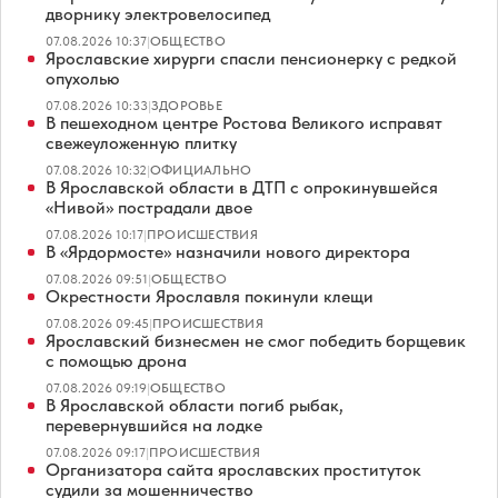
дворнику электровелосипед
07.08.2026 10:37
|
ОБЩЕСТВО
Ярославские хирурги спасли пенсионерку с редкой
опухолью
07.08.2026 10:33
|
ЗДОРОВЬЕ
В пешеходном центре Ростова Великого исправят
свежеуложенную плитку
07.08.2026 10:32
|
ОФИЦИАЛЬНО
В Ярославской области в ДТП с опрокинувшейся
«Нивой» пострадали двое
07.08.2026 10:17
|
ПРОИСШЕСТВИЯ
В «Ярдормосте» назначили нового директора
07.08.2026 09:51
|
ОБЩЕСТВО
Окрестности Ярославля покинули клещи
07.08.2026 09:45
|
ПРОИСШЕСТВИЯ
Ярославский бизнесмен не смог победить борщевик
с помощью дрона
07.08.2026 09:19
|
ОБЩЕСТВО
В Ярославской области погиб рыбак,
перевернувшийся на лодке
07.08.2026 09:17
|
ПРОИСШЕСТВИЯ
Организатора сайта ярославских проституток
судили за мошенничество