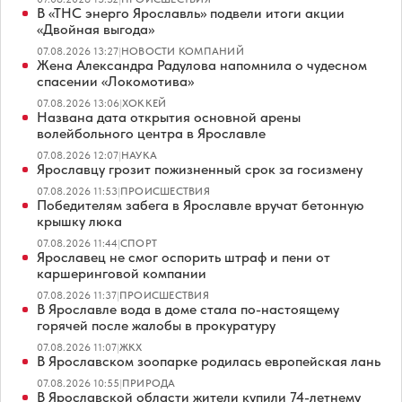
В «ТНС энерго Ярославль» подвели итоги акции
«Двойная выгода»
07.08.2026 13:27
|
НОВОСТИ КОМПАНИЙ
Жена Александра Радулова напомнила о чудесном
спасении «Локомотива»
07.08.2026 13:06
|
ХОККЕЙ
Названа дата открытия основной арены
волейбольного центра в Ярославле
07.08.2026 12:07
|
НАУКА
Ярославцу грозит пожизненный срок за госизмену
07.08.2026 11:53
|
ПРОИСШЕСТВИЯ
Победителям забега в Ярославле вручат бетонную
крышку люка
07.08.2026 11:44
|
СПОРТ
Ярославец не смог оспорить штраф и пени от
каршеринговой компании
07.08.2026 11:37
|
ПРОИСШЕСТВИЯ
В Ярославле вода в доме стала по-настоящему
горячей после жалобы в прокуратуру
07.08.2026 11:07
|
ЖКХ
В Ярославском зоопарке родилась европейская лань
07.08.2026 10:55
|
ПРИРОДА
В Ярославской области жители купили 74-летнему