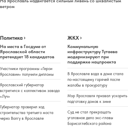
На Ярославль надвигается сильный ливень со шквалистым
ветром
Политика
ЖКХ
На места в Госдуме от
Коммунальную
Ярославской области
инфраструктуру Тутаева
претендует 18 кандидатов
модернизируют при
поддержке нацпроекта
Участники программы «Герои
В Ярославле вода в доме стала
Ярославии» получили дипломы
по-настоящему горячей после
Ярославский губернатор
жалобы в прокуратуру
встретился с коллективом завода
Мэр Ярославля призвал ускорить
«Луч»
подготовку домов к зиме
Губернатор проверил ход
Суд не стал прекращать
строительства третьего моста
уголовное дело экс-главы
через Волгу в Ярославле
Борисоглебского района