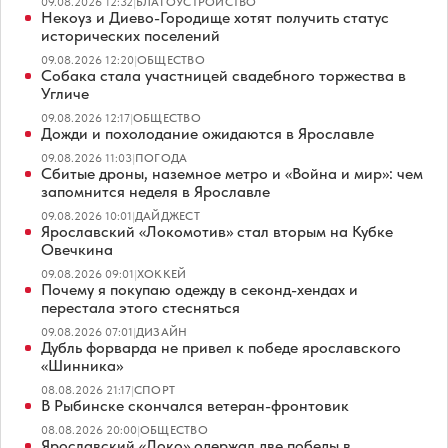
09.08.2026 12:32
|
БЛАГОУСТРОЙСТВО
Некоуз и Диево-Городище хотят получить статус
исторических поселений
09.08.2026 12:20
|
ОБЩЕСТВО
Собака стала участницей свадебного торжества в
Угличе
09.08.2026 12:17
|
ОБЩЕСТВО
Дожди и похолодание ожидаются в Ярославле
09.08.2026 11:03
|
ПОГОДА
Сбитые дроны, наземное метро и «Война и мир»: чем
запомнится неделя в Ярославле
09.08.2026 10:01
|
ДАЙДЖЕСТ
Ярославский «Локомотив» стал вторым на Кубке
Овечкина
09.08.2026 09:01
|
ХОККЕЙ
Почему я покупаю одежду в секонд-хендах и
перестала этого стесняться
09.08.2026 07:01
|
ДИЗАЙН
Дубль форварда не привел к победе ярославского
«Шинника»
08.08.2026 21:17
|
СПОРТ
В Рыбинске скончался ветеран-фронтовик
08.08.2026 20:00
|
ОБЩЕСТВО
Ярославский «Локо» одержал две победы в