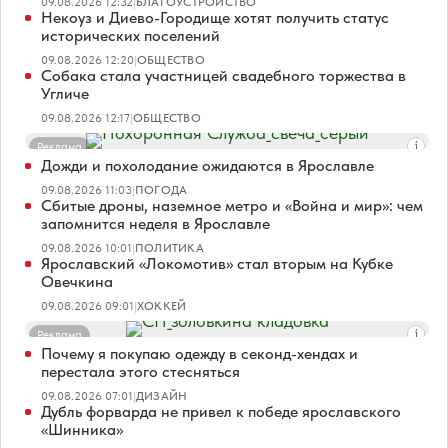
09.08.2026 12:32
|
БЛАГОУСТРОЙСТВО
Некоуз и Диево-Городище хотят получить статус
исторических поселений
09.08.2026 12:20
|
ОБЩЕСТВО
Собака стала участницей свадебного торжества в
Угличе
09.08.2026 12:17
|
ОБЩЕСТВО
Реклама
Дожди и похолодание ожидаются в Ярославле
09.08.2026 11:03
|
ПОГОДА
Сбитые дроны, наземное метро и «Война и мир»: чем
запомнится неделя в Ярославле
09.08.2026 10:01
|
ПОЛИТИКА
Ярославский «Локомотив» стал вторым на Кубке
Овечкина
09.08.2026 09:01
|
ХОККЕЙ
Реклама
Почему я покупаю одежду в секонд-хендах и
перестала этого стесняться
09.08.2026 07:01
|
ДИЗАЙН
Дубль форварда не привел к победе ярославского
«Шинника»