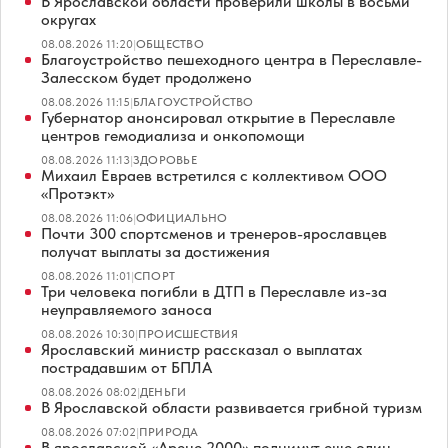
В Ярославской области проверили школы в восьми
округах
08.08.2026 11:20
|
ОБЩЕСТВО
Благоустройство пешеходного центра в Переславле-
Залесском будет продолжено
08.08.2026 11:15
|
БЛАГОУСТРОЙСТВО
Губернатор анонсировал открытие в Переславле
центров гемодиализа и онкопомощи
08.08.2026 11:13
|
ЗДОРОВЬЕ
Михаил Евраев встретился с коллективом ООО
«Протэкт»
08.08.2026 11:06
|
ОФИЦИАЛЬНО
Почти 300 спортсменов и тренеров-ярославцев
получат выплаты за достижения
08.08.2026 11:01
|
СПОРТ
Три человека погибли в ДТП в Переславле из-за
неуправляемого заноса
08.08.2026 10:30
|
ПРОИСШЕСТВИЯ
Ярославский министр рассказал о выплатах
пострадавшим от БПЛА
08.08.2026 08:02
|
ДЕНЬГИ
В Ярославской области развивается грибной туризм
08.08.2026 07:02
|
ПРИРОДА
В ярославской «Арене 2000» поднимут еще один