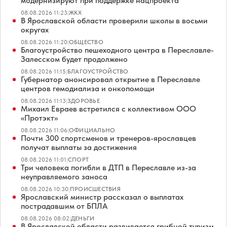
модернизируют при поддержке нацпроекта
08.08.2026 11:23
|
ЖКХ
В Ярославской области проверили школы в восьми
округах
08.08.2026 11:20
|
ОБЩЕСТВО
Благоустройство пешеходного центра в Переславле-
Залесском будет продолжено
08.08.2026 11:15
|
БЛАГОУСТРОЙСТВО
Губернатор анонсировал открытие в Переславле
центров гемодиализа и онкопомощи
08.08.2026 11:13
|
ЗДОРОВЬЕ
Михаил Евраев встретился с коллективом ООО
«Протэкт»
08.08.2026 11:06
|
ОФИЦИАЛЬНО
Почти 300 спортсменов и тренеров-ярославцев
получат выплаты за достижения
08.08.2026 11:01
|
СПОРТ
Три человека погибли в ДТП в Переславле из-за
неуправляемого заноса
08.08.2026 10:30
|
ПРОИСШЕСТВИЯ
Ярославский министр рассказал о выплатах
пострадавшим от БПЛА
08.08.2026 08:02
|
ДЕНЬГИ
В Ярославской области развивается грибной туризм