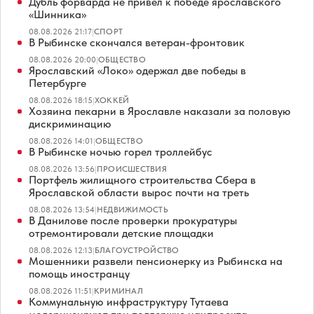
Дубль форварда не привел к победе ярославского
«Шинника»
08.08.2026 21:17
|
СПОРТ
В Рыбинске скончался ветеран-фронтовик
08.08.2026 20:00
|
ОБЩЕСТВО
Ярославский «Локо» одержал две победы в
Петербурге
08.08.2026 18:15
|
ХОККЕЙ
Хозяина пекарни в Ярославле наказали за половую
дискриминацию
08.08.2026 14:01
|
ОБЩЕСТВО
В Рыбинске ночью горел троллейбус
08.08.2026 13:56
|
ПРОИСШЕСТВИЯ
Портфель жилищного строительства Сбера в
Ярославской области вырос почти на треть
08.08.2026 13:54
|
НЕДВИЖИМОСТЬ
В Данилове после проверки прокуратуры
отремонтировали детские площадки
08.08.2026 12:13
|
БЛАГОУСТРОЙСТВО
Мошенники развели пенсионерку из Рыбинска на
помощь иностранцу
08.08.2026 11:51
|
КРИМИНАЛ
Коммунальную инфраструктуру Тутаева