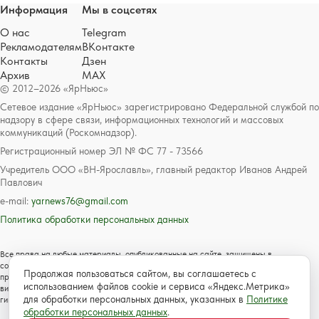
Информация
Мы в соцсетях
О нас
Telegram
Рекламодателям
ВКонтакте
Контакты
Дзен
Архив
MAX
© 2012–2026 «ЯрНьюс»
Сетевое издание «ЯрНьюс» зарегистрировано Федеральной службой по
надзору в сфере связи, информационных технологий и массовых
коммуникаций (Роскомнадзор).
Регистрационный номер ЭЛ № ФС 77 - 73566
Учредитель ООО «ВН-Ярославль», главный редактор Иванов Андрей
Павлович
e-mail:
yarnews76@gmail.com
Политика обработки персональных данных
Все права на любые материалы, опубликованные на сайте, защищены в
соответствии с российским и международным законодательством об авторском
Продолжая пользоваться сайтом, вы соглашаетесь с
праве и смежных правах. Любое использование текстовых, фото, аудио и
использованием файлов cookie и сервиса «Яндекс.Метрика»
видеоматериалов возможно только с согласия правообладателя с обязательной
для обработки персональных данных, указанных в
Политике
гиперссылкой на сайт https://www.yarnews.net; Для детей старше 16 лет.
обработки персональных данных
.