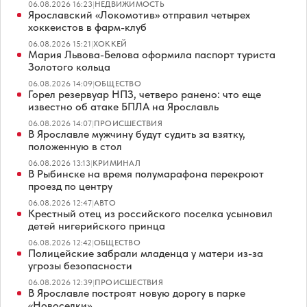
06.08.2026 16:23
|
НЕДВИЖИМОСТЬ
Ярославский «Локомотив» отправил четырех
хоккеистов в фарм-клуб
06.08.2026 15:21
|
ХОККЕЙ
Мария Львова-Белова оформила паспорт туриста
Золотого кольца
06.08.2026 14:09
|
ОБЩЕСТВО
Горел резервуар НПЗ, четверо ранено: что еще
известно об атаке БПЛА на Ярославль
06.08.2026 14:07
|
ПРОИСШЕСТВИЯ
В Ярославле мужчину будут судить за взятку,
положенную в стол
06.08.2026 13:13
|
КРИМИНАЛ
В Рыбинске на время полумарафона перекроют
проезд по центру
06.08.2026 12:47
|
АВТО
Крестный отец из российского поселка усыновил
детей нигерийского принца
06.08.2026 12:42
|
ОБЩЕСТВО
Полицейские забрали младенца у матери из-за
угрозы безопасности
06.08.2026 12:39
|
ПРОИСШЕСТВИЯ
В Ярославле построят новую дорогу в парке
«Новоселки»