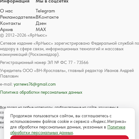
Информация
Мы в соцсетях
О нас
Telegram
Рекламодателям
ВКонтакте
Контакты
Дзен
Архив
MAX
© 2012–2026 «ЯрНьюс»
Сетевое издание «ЯрНьюс» зарегистрировано Федеральной службой по
надзору в сфере связи, информационных технологий и массовых
коммуникаций (Роскомнадзор).
Регистрационный номер ЭЛ № ФС 77 - 73566
Учредитель ООО «ВН-Ярославль», главный редактор Иванов Андрей
Павлович
e-mail:
yarnews76@gmail.com
Политика обработки персональных данных
Все права на любые материалы, опубликованные на сайте, защищены в
соответствии с российским и международным законодательством об авторском
Продолжая пользоваться сайтом, вы соглашаетесь с
праве и смежных правах. Любое использование текстовых, фото, аудио и
использованием файлов cookie и сервиса «Яндекс.Метрика»
видеоматериалов возможно только с согласия правообладателя с обязательной
для обработки персональных данных, указанных в
Политике
гиперссылкой на сайт https://www.yarnews.net; Для детей старше 16 лет.
обработки персональных данных
.