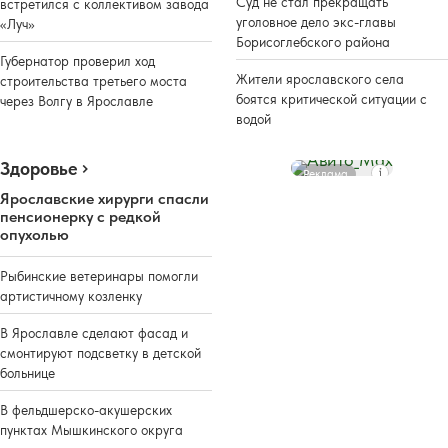
Суд не стал прекращать
встретился с коллективом завода
уголовное дело экс-главы
«Луч»
Борисоглебского района
Губернатор проверил ход
Жители ярославского села
строительства третьего моста
боятся критической ситуации с
через Волгу в Ярославле
водой
Здоровье
Реклама
Ярославские хирурги спасли
пенсионерку с редкой
опухолью
Рыбинские ветеринары помогли
артистичному козленку
В Ярославле сделают фасад и
смонтируют подсветку в детской
больнице
В фельдшерско-акушерских
пунктах Мышкинского округа