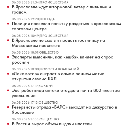
06.08.2026 21:34
|
ПРОИСШЕСТВИЯ
В Ярославле ждут штормовой ветер с ливнями и
градом
06.08.2026 19:20
|
ПОГОДА
Полиция пресекла попытку раздеться в ярославском
торговом центре
06.08.2026 18:49
|
ПРОИСШЕСТВИЯ
В Ярославле не смогли продать гостиницу на
Московском проспекте
06.08.2026 18:01
|
ОБЩЕСТВО
Эксперты выяснили, как кешбэк влияет на спрос
россиян
06.08.2026 18:00
|
НОВОСТИ КОМПАНИЙ
«Локомотив» сыграет в самом раннем матче
открытия сезона КХЛ
06.08.2026 17:19
|
ХОККЕЙ
Экс-работница аптеки отсудила почти 800 тысяч за
увольнение
06.08.2026 17:13
|
ОБЩЕСТВО
Резервисты отряда «БАРС» выходят на дежурство в
Ярославле
06.08.2026 17:05
|
ОБЩЕСТВО
В России вырос объем выдачи ипотеки