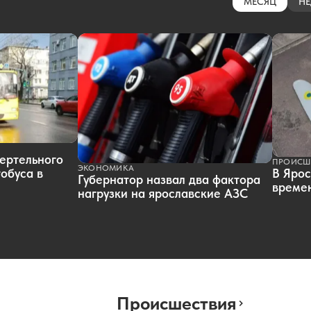
МЕСЯЦ
НЕ
ертельного
ПРОИСШ
ЭКОНОМИКА
обуса в
В Ярос
Губернатор назвал два фактора
времен
нагрузки на ярославские АЗС
Происшествия