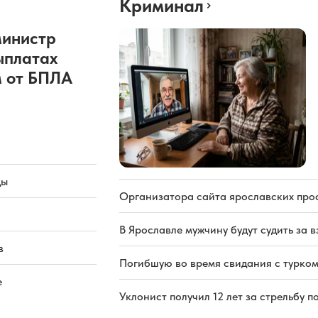
Криминал
министр
ыплатах
 от БПЛА
ды
Организатора сайта ярославских про
В Ярославле мужчину будут судить за в
в
Погибшую во время свидания с турком
е
Уклонист получил 12 лет за стрельбу п