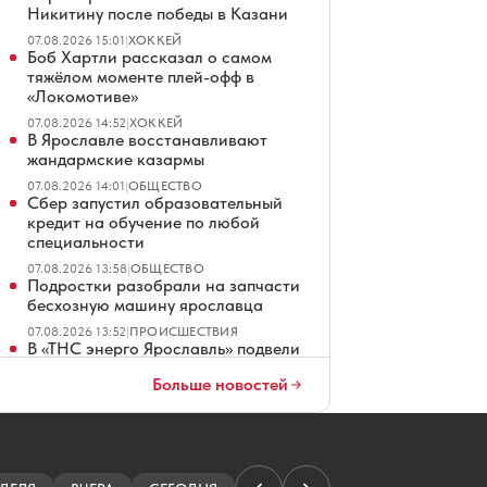
Никитину после победы в Казани
07.08.2026 15:01
|
ХОККЕЙ
Боб Хартли рассказал о самом
тяжёлом моменте плей-офф в
«Локомотиве»
07.08.2026 14:52
|
ХОККЕЙ
В Ярославле восстанавливают
жандармские казармы
07.08.2026 14:01
|
ОБЩЕСТВО
Сбер запустил образовательный
кредит на обучение по любой
специальности
07.08.2026 13:58
|
ОБЩЕСТВО
Подростки разобрали на запчасти
бесхозную машину ярославца
07.08.2026 13:52
|
ПРОИСШЕСТВИЯ
В «ТНС энерго Ярославль» подвели
итоги акции «Двойная выгода»
Больше новостей
07.08.2026 13:27
|
НОВОСТИ КОМПАНИЙ
Жена Александра Радулова
напомнила о чудесном спасении
«Локомотива»
07.08.2026 13:06
|
ХОККЕЙ