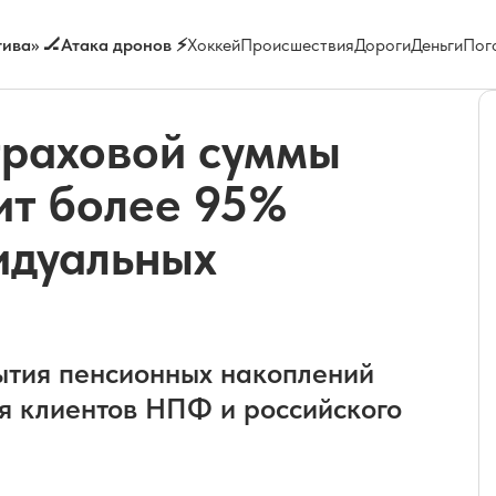
ива» 🏒
Атака дронов ⚡
Хоккей
Происшествия
Дороги
Деньги
Пог
траховой суммы
ит более 95%
идуальных
ытия пенсионных накоплений
я клиентов НПФ и российского