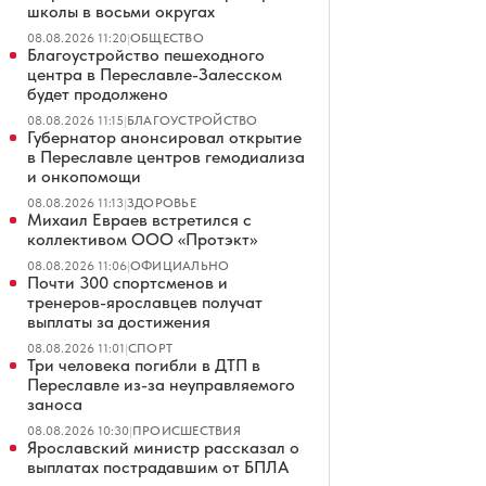
школы в восьми округах
08.08.2026 11:20
|
ОБЩЕСТВО
Благоустройство пешеходного
центра в Переславле-Залесском
будет продолжено
08.08.2026 11:15
|
БЛАГОУСТРОЙСТВО
Губернатор анонсировал открытие
в Переславле центров гемодиализа
и онкопомощи
08.08.2026 11:13
|
ЗДОРОВЬЕ
Михаил Евраев встретился с
коллективом ООО «Протэкт»
08.08.2026 11:06
|
ОФИЦИАЛЬНО
Почти 300 спортсменов и
тренеров-ярославцев получат
выплаты за достижения
08.08.2026 11:01
|
СПОРТ
Три человека погибли в ДТП в
Переславле из-за неуправляемого
заноса
08.08.2026 10:30
|
ПРОИСШЕСТВИЯ
Ярославский министр рассказал о
выплатах пострадавшим от БПЛА