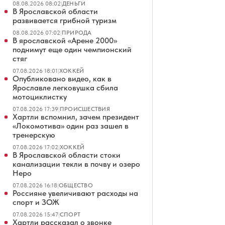
08.08.2026 08:02
|
ДЕНЬГИ
В Ярославской области
развивается грибной туризм
08.08.2026 07:02
|
ПРИРОДА
В ярославской «Арене 2000»
поднимут еще один чемпионский
стяг
07.08.2026 18:01
|
ХОККЕЙ
Опубликовано видео, как в
Ярославле легковушка сбила
мотоциклистку
07.08.2026 17:39
|
ПРОИСШЕСТВИЯ
Хартли вспомнил, зачем президент
«Локомотива» один раз зашел в
тренерскую
07.08.2026 17:02
|
ХОККЕЙ
В Ярославской области стоки
канализации текли в почву и озеро
Неро
07.08.2026 16:18
|
ОБЩЕСТВО
Россияне увеличивают расходы на
спорт и ЗОЖ
07.08.2026 15:47
|
СПОРТ
Хартли рассказал о звонке