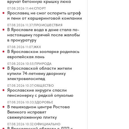
вручат бетонную крышку люка
07.08.2026 11:44
|
СПОРТ
Ярославец не смог оспорить штраф
и пени от каршеринговой компании
07.08.2026 11:37
|
ПРОИСШЕСТВИЯ
В Ярославле вода в доме стала по-
настоящему горячей после жалобы
в прокуратуру
07.08.2026 11:07
|
ЖКХ
В Ярославском зоопарке родилась
европейская лань
07.08.2026 10:55
|
ПРИРОДА
В Ярославской области жители
купили 74-летнему дворнику
электровелосипед
07.08.2026 10:37
|
ОБЩЕСТВО
Ярославские хирурги спасли
пенсионерку с редкой опухолью
07.08.2026 10:33
|
ЗДОРОВЬЕ
В пешеходном центре Ростова
Великого исправят
свежеуложенную плитку
07.08.2026 10:32
|
ОФИЦИАЛЬНО
В Ярославской области в ДТП с