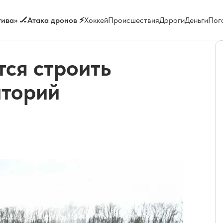
ива» 🏒
Атака дронов ⚡
Хоккей
Происшествия
Дороги
Деньги
Пог
ся строить
аторий