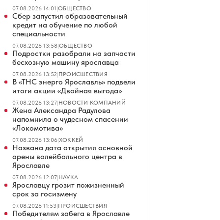
07.08.2026 14:01
|
ОБЩЕСТВО
Сбер запустил образовательный
кредит на обучение по любой
специальности
07.08.2026 13:58
|
ОБЩЕСТВО
Подростки разобрали на запчасти
бесхозную машину ярославца
07.08.2026 13:52
|
ПРОИСШЕСТВИЯ
В «ТНС энерго Ярославль» подвели
итоги акции «Двойная выгода»
07.08.2026 13:27
|
НОВОСТИ КОМПАНИЙ
Жена Александра Радулова
напомнила о чудесном спасении
«Локомотива»
07.08.2026 13:06
|
ХОККЕЙ
Названа дата открытия основной
арены волейбольного центра в
Ярославле
07.08.2026 12:07
|
НАУКА
Ярославцу грозит пожизненный
срок за госизмену
07.08.2026 11:53
|
ПРОИСШЕСТВИЯ
Победителям забега в Ярославле