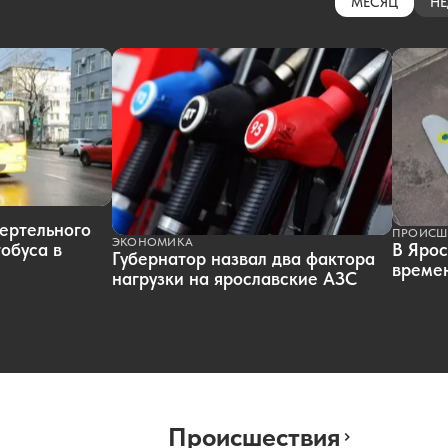
МЕСЯЦ
НЕ
ертельного
ПРОИСШ
ЭКОНОМИКА
обуса в
В Ярос
Губернатор назвал два фактора
времен
нагрузки на ярославские АЗС
Происшествия