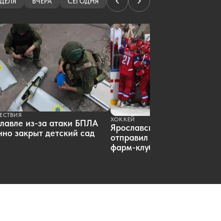
проспекте
ДЕЛЯ
ВЧЕРА
СЕГОДНЯ
06.08.2026 18:01
|
ОБЩЕСТВО
Эксперты выяснили, как кешбэк
влияет на спрос россиян
06.08.2026 18:00
|
НОВОСТИ КОМПАНИЙ
«Локомотив» сыграет в самом
раннем матче открытия сезона КХЛ
06.08.2026 17:19
|
ХОККЕЙ
Экс-работница аптеки отсудила
почти 800 тысяч за увольнение
06.08.2026 17:13
|
ОБЩЕСТВО
ЕСТВИЯ
ХОККЕЙ
лавле из-за атаки БПЛА
Ярославский «Локомотив»
но закрыт детский сад
отправил пятерых хоккеист
фарм-клуб