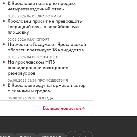
В Ярославле повторно продают
четырехзвездочный отель
07.08.2026 06:01
|
ЭКОНОМИКА
Ярославец просит не превращать
Тверицкий пляж в волейбольную
площадку
07.08.2026 05:01
|
СПОРТ
На места в Госдуме от Ярославской
области претендует 18 кандидатов
07.08.2026 04:01
|
ПОЛИТИКА
На ярославском НПЗ
ликвидировали возгорание
резервуаров
06.08.2026 21:34
|
ПРОИСШЕСТВИЯ
В Ярославле ждут штормовой ветер
с ливнями и градом
06.08.2026 19:20
|
ПОГОДА
Полиция пресекла попытку
Больше новостей
раздеться в ярославском торговом
центре
06.08.2026 18:49
|
ПРОИСШЕСТВИЯ
В Ярославле не смогли продать
гостиницу на Московском