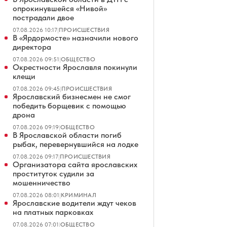
опрокинувшейся «Нивой»
пострадали двое
07.08.2026 10:17
|
ПРОИСШЕСТВИЯ
В «Ярдормосте» назначили нового
директора
07.08.2026 09:51
|
ОБЩЕСТВО
Окрестности Ярославля покинули
клещи
07.08.2026 09:45
|
ПРОИСШЕСТВИЯ
Ярославский бизнесмен не смог
победить борщевик с помощью
дрона
07.08.2026 09:19
|
ОБЩЕСТВО
В Ярославской области погиб
рыбак, перевернувшийся на лодке
07.08.2026 09:17
|
ПРОИСШЕСТВИЯ
Организатора сайта ярославских
проституток судили за
мошенничество
07.08.2026 08:01
|
КРИМИНАЛ
Ярославские водители ждут чеков
на платных парковках
07.08.2026 07:01
|
ОБЩЕСТВО