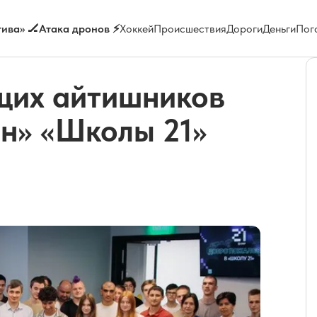
ива» 🏒
Атака дронов ⚡
Хоккей
Происшествия
Дороги
Деньги
Пог
ущих айтишников
йн» «Школы 21»