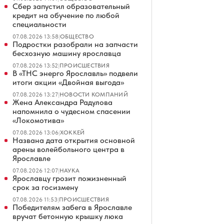
Сбер запустил образовательный
кредит на обучение по любой
специальности
07.08.2026 13:58
|
ОБЩЕСТВО
Подростки разобрали на запчасти
бесхозную машину ярославца
07.08.2026 13:52
|
ПРОИСШЕСТВИЯ
В «ТНС энерго Ярославль» подвели
итоги акции «Двойная выгода»
07.08.2026 13:27
|
НОВОСТИ КОМПАНИЙ
Жена Александра Радулова
напомнила о чудесном спасении
«Локомотива»
07.08.2026 13:06
|
ХОККЕЙ
Названа дата открытия основной
арены волейбольного центра в
Ярославле
07.08.2026 12:07
|
НАУКА
Ярославцу грозит пожизненный
срок за госизмену
07.08.2026 11:53
|
ПРОИСШЕСТВИЯ
Победителям забега в Ярославле
вручат бетонную крышку люка