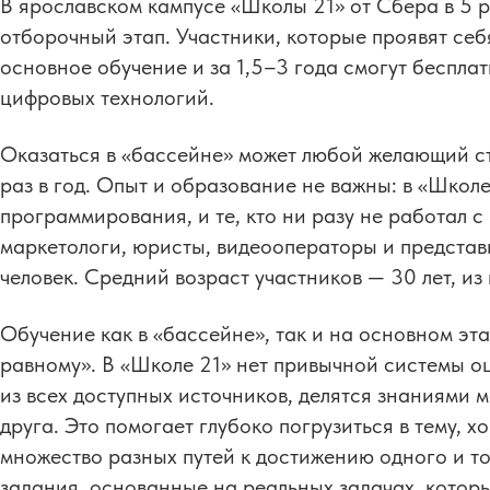
В ярославском кампусе «Школы 21» от Сбера в 5 
отборочный этап. Участники, которые проявят себя
основное обучение и за 1,5–3 года смогут беспла
цифровых технологий.
Оказаться в «бассейне» может любой желающий ст
раз в год. Опыт и образование не важны: в «Школе
программирования, и те, кто ни разу не работал с
маркетологи, юристы, видеооператоры и представ
человек. Средний возраст участников — 30 лет, и
Обучение как в «бассейне», так и на основном эт
равному». В «Школе 21» нет привычной системы о
из всех доступных источников, делятся знаниями 
друга. Это помогает глубоко погрузиться в тему, 
множество разных путей к достижению одного и то
задания, основанные на реальных задачах, кото