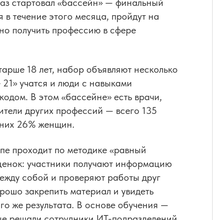
раз стартовал «бассейн» — финальный
 в течение этого месяца, пройдут на
тно получить профессию в сфере
арше 18 лет, набор объявляют несколько
 21» учатся и люди с навыками
 кодом. В этом «бассейне» есть врачи,
ители других профессий — всего 135
з них 26% женщин.
апе проходит по методике «равный
ценок: участники получают информацию
между собой и проверяют работы друг
хорошо закрепить материал и увидеть
го же результата. В основе обучения —
рые решали сотрудники ИТ-подразделений