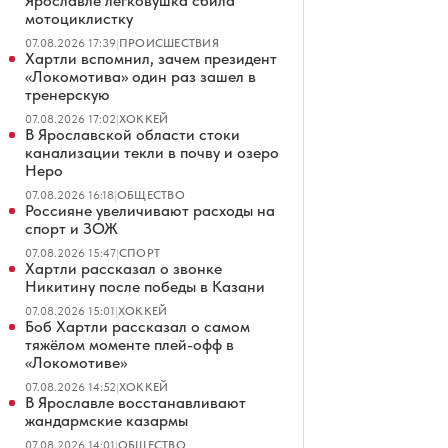
Ярославле легковушка сбила
мотоциклистку
07.08.2026 17:39
|
ПРОИСШЕСТВИЯ
Хартли вспомнил, зачем президент
«Локомотива» один раз зашел в
тренерскую
07.08.2026 17:02
|
ХОККЕЙ
В Ярославской области стоки
канализации текли в почву и озеро
Неро
07.08.2026 16:18
|
ОБЩЕСТВО
Россияне увеличивают расходы на
спорт и ЗОЖ
07.08.2026 15:47
|
СПОРТ
Хартли рассказал о звонке
Никитину после победы в Казани
07.08.2026 15:01
|
ХОККЕЙ
Боб Хартли рассказал о самом
тяжёлом моменте плей-офф в
«Локомотиве»
07.08.2026 14:52
|
ХОККЕЙ
В Ярославле восстанавливают
жандармские казармы
07.08.2026 14:01
|
ОБЩЕСТВО