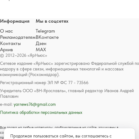
Информация
Мы в соцсетях
О нас
Telegram
Рекламодателям
ВКонтакте
Контакты
Дзен
Архив
MAX
© 2012–2026 «ЯрНьюс»
Сетевое издание «ЯрНьюс» зарегистрировано Федеральной службой по
надзору в сфере связи, информационных технологий и массовых
коммуникаций (Роскомнадзор).
Регистрационный номер ЭЛ № ФС 77 - 73566
Учредитель ООО «ВН-Ярославль», главный редактор Иванов Андрей
Павлович
e-mail:
yarnews76@gmail.com
Политика обработки персональных данных
Все права на любые материалы, опубликованные на сайте, защищены в
соответствии с российским и международным законодательством об авторском
Продолжая пользоваться сайтом, вы соглашаетесь с
праве и смежных правах. Любое использование текстовых, фото, аудио и