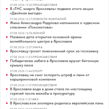
07.08.2026 13:52
|
ПРОИСШЕСТВИЯ
В «ТНС энерго Ярославль» подвели итоги акции
«Двойная выгода»
07.08.2026 13:27
|
НОВОСТИ КОМПАНИЙ
Жена Александра Радулова напомнила о чудесном
спасении «Локомотива»
07.08.2026 13:06
|
ХОККЕЙ
Названа дата открытия основной арены
волейбольного центра в Ярославле
07.08.2026 12:07
|
НАУКА
Ярославцу грозит пожизненный срок за госизмену
07.08.2026 11:53
|
ПРОИСШЕСТВИЯ
Победителям забега в Ярославле вручат бетонную
крышку люка
07.08.2026 11:44
|
СПОРТ
Ярославец не смог оспорить штраф и пени от
каршеринговой компании
07.08.2026 11:37
|
ПРОИСШЕСТВИЯ
В Ярославле вода в доме стала по-настоящему
горячей после жалобы в прокуратуру
07.08.2026 11:07
|
ЖКХ
В Ярославском зоопарке родилась европейская лань
07.08.2026 10:55
|
ПРИРОДА