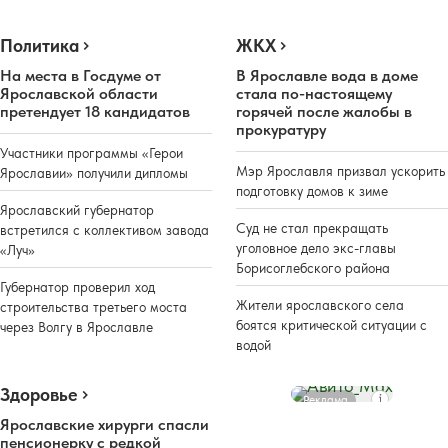
Политика
ЖКХ
На места в Госдуме от
В Ярославле вода в доме
Ярославской области
стала по-настоящему
претендует 18 кандидатов
горячей после жалобы в
прокуратуру
Участники программы «Герои
Мэр Ярославля призвал ускорить
Ярославии» получили дипломы
подготовку домов к зиме
Ярославский губернатор
Суд не стал прекращать
встретился с коллективом завода
уголовное дело экс-главы
«Луч»
Борисоглебского района
Губернатор проверил ход
Жители ярославского села
строительства третьего моста
боятся критической ситуации с
через Волгу в Ярославле
водой
Здоровье
Реклама
Ярославские хирурги спасли
пенсионерку с редкой