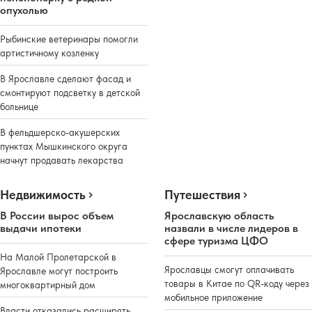
опухолью
Рыбинские ветеринары помогли
артистичному козленку
В Ярославле сделают фасад и
смонтируют подсветку в детской
больнице
В фельдшерско-акушерских
пунктах Мышкинского округа
начнут продавать лекарства
Недвижимость
Путешествия
В России вырос объем
Ярославскую область
выдачи ипотеки
назвали в числе лидеров в
сфере туризма ЦФО
На Малой Пролетарской в
Ярославцы смогут оплачивать
Ярославле могут построить
товары в Китае по QR-коду через
многоквартирный дом
мобильное приложение
Власти отказались расширять