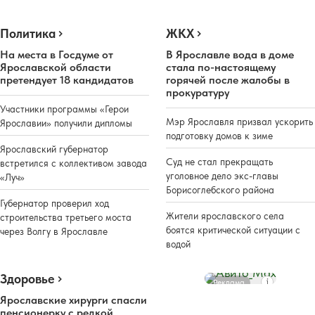
Политика
ЖКХ
На места в Госдуме от
В Ярославле вода в доме
Ярославской области
стала по-настоящему
претендует 18 кандидатов
горячей после жалобы в
прокуратуру
Участники программы «Герои
Мэр Ярославля призвал ускорить
Ярославии» получили дипломы
подготовку домов к зиме
Ярославский губернатор
Суд не стал прекращать
встретился с коллективом завода
уголовное дело экс-главы
«Луч»
Борисоглебского района
Губернатор проверил ход
Жители ярославского села
строительства третьего моста
боятся критической ситуации с
через Волгу в Ярославле
водой
Здоровье
Реклама
Ярославские хирурги спасли
пенсионерку с редкой