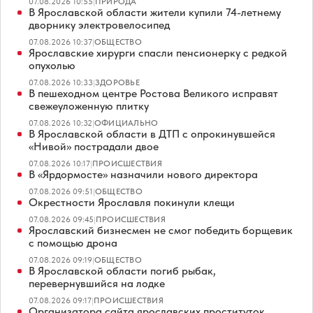
07.08.2026 10:55
|
ПРИРОДА
В Ярославской области жители купили 74-летнему
дворнику электровелосипед
07.08.2026 10:37
|
ОБЩЕСТВО
Ярославские хирурги спасли пенсионерку с редкой
опухолью
07.08.2026 10:33
|
ЗДОРОВЬЕ
В пешеходном центре Ростова Великого исправят
свежеуложенную плитку
07.08.2026 10:32
|
ОФИЦИАЛЬНО
В Ярославской области в ДТП с опрокинувшейся
«Нивой» пострадали двое
07.08.2026 10:17
|
ПРОИСШЕСТВИЯ
В «Ярдормосте» назначили нового директора
07.08.2026 09:51
|
ОБЩЕСТВО
Окрестности Ярославля покинули клещи
07.08.2026 09:45
|
ПРОИСШЕСТВИЯ
Ярославский бизнесмен не смог победить борщевик
с помощью дрона
07.08.2026 09:19
|
ОБЩЕСТВО
В Ярославской области погиб рыбак,
перевернувшийся на лодке
07.08.2026 09:17
|
ПРОИСШЕСТВИЯ
Организатора сайта ярославских проституток