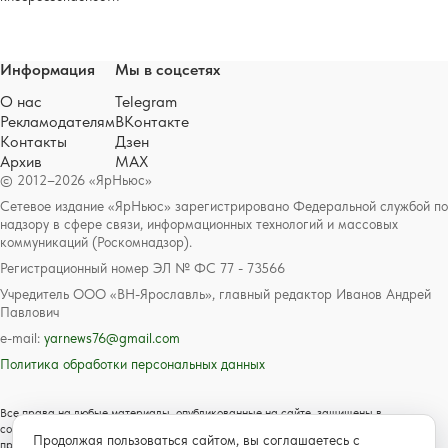
Информация
Мы в соцсетях
О нас
Telegram
Рекламодателям
ВКонтакте
Контакты
Дзен
Архив
MAX
© 2012–2026 «ЯрНьюс»
Сетевое издание «ЯрНьюс» зарегистрировано Федеральной службой по
надзору в сфере связи, информационных технологий и массовых
коммуникаций (Роскомнадзор).
Регистрационный номер ЭЛ № ФС 77 - 73566
Учредитель ООО «ВН-Ярославль», главный редактор Иванов Андрей
Павлович
e-mail:
yarnews76@gmail.com
Политика обработки персональных данных
Все права на любые материалы, опубликованные на сайте, защищены в
соответствии с российским и международным законодательством об авторском
Продолжая пользоваться сайтом, вы соглашаетесь с
праве и смежных правах. Любое использование текстовых, фото, аудио и