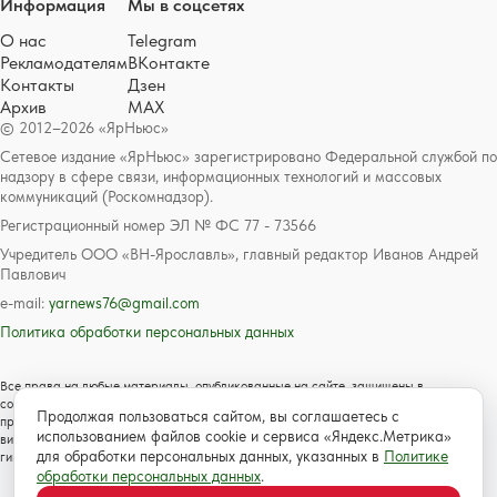
Информация
Мы в соцсетях
О нас
Telegram
Рекламодателям
ВКонтакте
Контакты
Дзен
Архив
MAX
© 2012–2026 «ЯрНьюс»
Сетевое издание «ЯрНьюс» зарегистрировано Федеральной службой по
надзору в сфере связи, информационных технологий и массовых
коммуникаций (Роскомнадзор).
Регистрационный номер ЭЛ № ФС 77 - 73566
Учредитель ООО «ВН-Ярославль», главный редактор Иванов Андрей
Павлович
e-mail:
yarnews76@gmail.com
Политика обработки персональных данных
Все права на любые материалы, опубликованные на сайте, защищены в
соответствии с российским и международным законодательством об авторском
Продолжая пользоваться сайтом, вы соглашаетесь с
праве и смежных правах. Любое использование текстовых, фото, аудио и
использованием файлов cookie и сервиса «Яндекс.Метрика»
видеоматериалов возможно только с согласия правообладателя с обязательной
для обработки персональных данных, указанных в
Политике
гиперссылкой на сайт https://www.yarnews.net; Для детей старше 16 лет.
обработки персональных данных
.