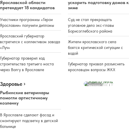
Ярославской области
ускорить подготовку домов к
претендует 18 кандидатов
зиме
Участники программы «Герои
Суд не стал прекращать
Ярославии» получили дипломы
уголовное дело экс-главы
Борисоглебского района
Ярославский губернатор
встретился с коллективом завода
Жители ярославского села
«Луч»
боятся критической ситуации с
водой
Губернатор проверил ход
строительства третьего моста
Губернатор призвал разъяснять
через Волгу в Ярославле
ярославцам вопросы ЖКХ
Здоровье
Реклама
Рыбинские ветеринары
помогли артистичному
козленку
В Ярославле сделают фасад и
смонтируют подсветку в детской
больнице