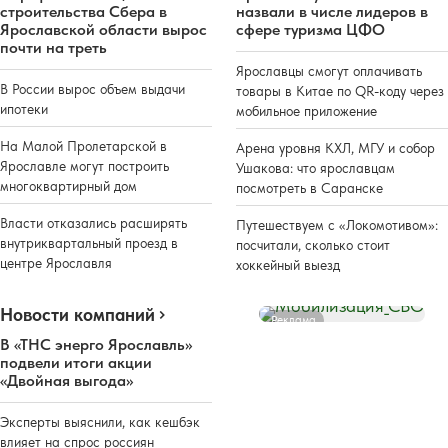
строительства Сбера в
назвали в числе лидеров в
Ярославской области вырос
сфере туризма ЦФО
почти на треть
Ярославцы смогут оплачивать
В России вырос объем выдачи
товары в Китае по QR-коду через
ипотеки
мобильное приложение
На Малой Пролетарской в
Арена уровня КХЛ, МГУ и собор
Ярославле могут построить
Ушакова: что ярославцам
многоквартирный дом
посмотреть в Саранске
Власти отказались расширять
Путешествуем с «Локомотивом»:
внутриквартальный проезд в
посчитали, сколько стоит
центре Ярославля
хоккейный выезд
Новости компаний
Реклама
В «ТНС энерго Ярославль»
подвели итоги акции
«Двойная выгода»
Эксперты выяснили, как кешбэк
влияет на спрос россиян