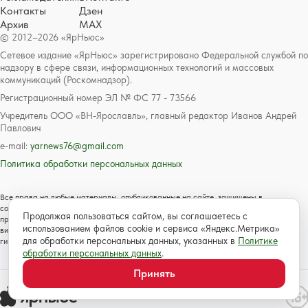
Контакты
Дзен
Архив
MAX
© 2012–2026 «ЯрНьюс»
Сетевое издание «ЯрНьюс» зарегистрировано Федеральной службой по
надзору в сфере связи, информационных технологий и массовых
коммуникаций (Роскомнадзор).
Регистрационный номер ЭЛ № ФС 77 - 73566
Учредитель ООО «ВН-Ярославль», главный редактор Иванов Андрей
Павлович
e-mail:
yarnews76@gmail.com
Политика обработки персональных данных
Все права на любые материалы, опубликованные на сайте, защищены в
соответствии с российским и международным законодательством об авторском
Продолжая пользоваться сайтом, вы соглашаетесь с
праве и смежных правах. Любое использование текстовых, фото, аудио и
использованием файлов cookie и сервиса «Яндекс.Метрика»
видеоматериалов возможно только с согласия правообладателя с обязательной
для обработки персональных данных, указанных в
Политике
гиперссылкой на сайт https://www.yarnews.net; Для детей старше 16 лет.
обработки персональных данных
.
Принять