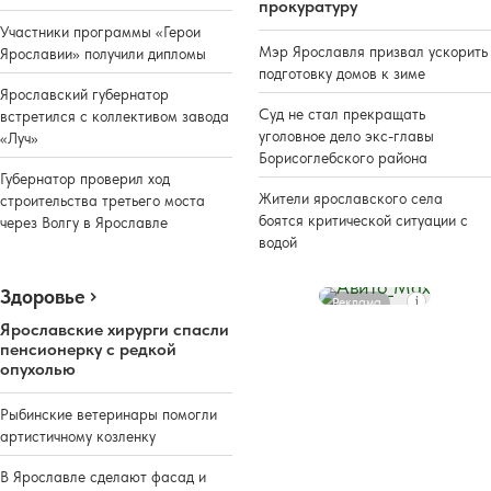
прокуратуру
Участники программы «Герои
Мэр Ярославля призвал ускорить
Ярославии» получили дипломы
подготовку домов к зиме
Ярославский губернатор
Суд не стал прекращать
встретился с коллективом завода
уголовное дело экс-главы
«Луч»
Борисоглебского района
Губернатор проверил ход
Жители ярославского села
строительства третьего моста
боятся критической ситуации с
через Волгу в Ярославле
водой
Здоровье
Реклама
Ярославские хирурги спасли
пенсионерку с редкой
опухолью
Рыбинские ветеринары помогли
артистичному козленку
В Ярославле сделают фасад и