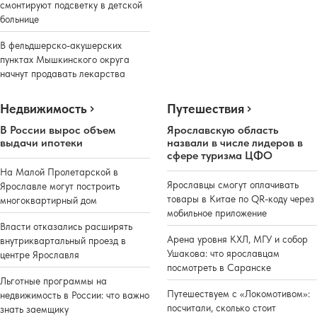
смонтируют подсветку в детской
больнице
В фельдшерско-акушерских
пунктах Мышкинского округа
начнут продавать лекарства
Недвижимость
Путешествия
В России вырос объем
Ярославскую область
выдачи ипотеки
назвали в числе лидеров в
сфере туризма ЦФО
На Малой Пролетарской в
Ярославцы смогут оплачивать
Ярославле могут построить
товары в Китае по QR-коду через
многоквартирный дом
мобильное приложение
Власти отказались расширять
Арена уровня КХЛ, МГУ и собор
внутриквартальный проезд в
Ушакова: что ярославцам
центре Ярославля
посмотреть в Саранске
Льготные программы на
Путешествуем с «Локомотивом»:
недвижимость в России: что важно
посчитали, сколько стоит
знать заемщику