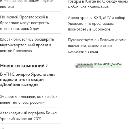
В России вырос объем выдачи
товары в Китае по QR-коду через
ипотеки
мобильное приложение
На Малой Пролетарской в
Арена уровня КХЛ, МГУ и собор
Ярославле могут построить
Ушакова: что ярославцам
многоквартирный дом
посмотреть в Саранске
Власти отказались расширять
Путешествуем с «Локомотивом»:
внутриквартальный проезд в
посчитали, сколько стоит
центре Ярославля
хоккейный выезд
Новости компаний
Реклама
В «ТНС энерго Ярославль»
подвели итоги акции
«Двойная выгода»
Эксперты выяснили, как кешбэк
влияет на спрос россиян
Автокредитный портфель Банка
Уралсиб вырос на 23%