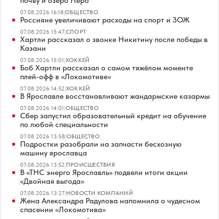
почву и озеро Неро
07.08.2026 16:18
|
ОБЩЕСТВО
Россияне увеличивают расходы на спорт и ЗОЖ
07.08.2026 15:47
|
СПОРТ
Хартли рассказал о звонке Никитину после победы в
Казани
07.08.2026 15:01
|
ХОККЕЙ
Боб Хартли рассказал о самом тяжёлом моменте
плей-офф в «Локомотиве»
07.08.2026 14:52
|
ХОККЕЙ
В Ярославле восстанавливают жандармские казармы
07.08.2026 14:01
|
ОБЩЕСТВО
Сбер запустил образовательный кредит на обучение
по любой специальности
07.08.2026 13:58
|
ОБЩЕСТВО
Подростки разобрали на запчасти бесхозную
машину ярославца
07.08.2026 13:52
|
ПРОИСШЕСТВИЯ
В «ТНС энерго Ярославль» подвели итоги акции
«Двойная выгода»
07.08.2026 13:27
|
НОВОСТИ КОМПАНИЙ
Жена Александра Радулова напомнила о чудесном
спасении «Локомотива»