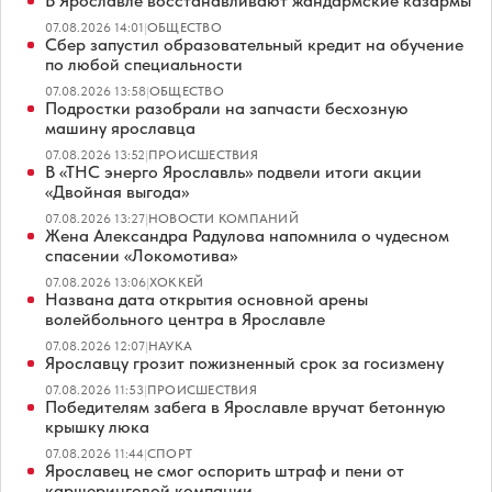
В Ярославле восстанавливают жандармские казармы
07.08.2026 14:01
|
ОБЩЕСТВО
Сбер запустил образовательный кредит на обучение
по любой специальности
07.08.2026 13:58
|
ОБЩЕСТВО
Подростки разобрали на запчасти бесхозную
машину ярославца
07.08.2026 13:52
|
ПРОИСШЕСТВИЯ
В «ТНС энерго Ярославль» подвели итоги акции
«Двойная выгода»
07.08.2026 13:27
|
НОВОСТИ КОМПАНИЙ
Жена Александра Радулова напомнила о чудесном
спасении «Локомотива»
07.08.2026 13:06
|
ХОККЕЙ
Названа дата открытия основной арены
волейбольного центра в Ярославле
07.08.2026 12:07
|
НАУКА
Ярославцу грозит пожизненный срок за госизмену
07.08.2026 11:53
|
ПРОИСШЕСТВИЯ
Победителям забега в Ярославле вручат бетонную
крышку люка
07.08.2026 11:44
|
СПОРТ
Ярославец не смог оспорить штраф и пени от
каршеринговой компании