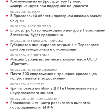
Коммунальную инфраструктуру Тутаева
модернизируют при поддержке нацпроекта
08.08.2026 11:23
|
ЖКХ
В Ярославской области проверили школы в восьми
округах
08.08.2026 11:20
|
ОБЩЕСТВО
Благоустройство пешеходного центра в Переславле-
Залесском будет продолжено
08.08.2026 11:15
|
БЛАГОУСТРОЙСТВО
Губернатор анонсировал открытие в Переславле
центров гемодиализа и онкопомощи
08.08.2026 11:13
|
ЗДОРОВЬЕ
Михаил Евраев встретился с коллективом ООО
«Протэкт»
08.08.2026 11:06
|
ОФИЦИАЛЬНО
Почти 300 спортсменов и тренеров-ярославцев
получат выплаты за достижения
08.08.2026 11:01
|
СПОРТ
Три человека погибли в ДТП в Переславле из-за
неуправляемого заноса
08.08.2026 10:30
|
ПРОИСШЕСТВИЯ
Ярославский министр рассказал о выплатах
пострадавшим от БПЛА