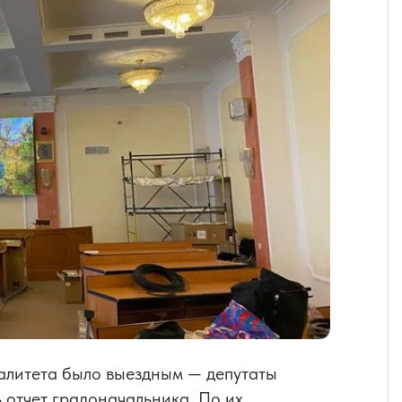
алитета было выездным — депутаты
 отчет градоначальника. По их