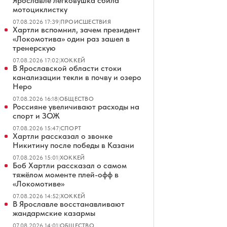
Ярославле легковушка сбила
мотоциклистку
07.08.2026 17:39
|
ПРОИСШЕСТВИЯ
Хартли вспомнил, зачем президент
«Локомотива» один раз зашел в
тренерскую
07.08.2026 17:02
|
ХОККЕЙ
В Ярославской области стоки
канализации текли в почву и озеро
Неро
07.08.2026 16:18
|
ОБЩЕСТВО
Россияне увеличивают расходы на
спорт и ЗОЖ
07.08.2026 15:47
|
СПОРТ
Хартли рассказал о звонке
Никитину после победы в Казани
07.08.2026 15:01
|
ХОККЕЙ
Боб Хартли рассказал о самом
тяжёлом моменте плей-офф в
«Локомотиве»
07.08.2026 14:52
|
ХОККЕЙ
В Ярославле восстанавливают
жандармские казармы
07.08.2026 14:01
|
ОБЩЕСТВО