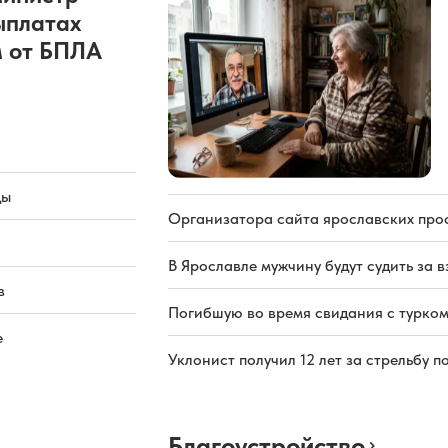
ыплатах
 от БПЛА
ды
Организатора сайта ярославских про
В Ярославле мужчину будут судить за в
в
Погибшую во время свидания с турком
е
Уклонист получил 12 лет за стрельбу п
Благоустройство