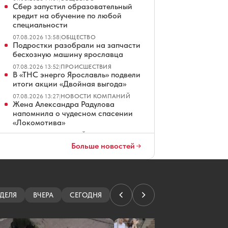
Сбер запустил образовательный
кредит на обучение по любой
специальности
07.08.2026 13:58
|
ОБЩЕСТВО
Подростки разобрали на запчасти
бесхозную машину ярославца
07.08.2026 13:52
|
ПРОИСШЕСТВИЯ
В «ТНС энерго Ярославль» подвели
итоги акции «Двойная выгода»
07.08.2026 13:27
|
НОВОСТИ КОМПАНИЙ
Жена Александра Радулова
напомнила о чудесном спасении
«Локомотива»
07.08.2026 13:06
|
ХОККЕЙ
Названа дата открытия основной
Больше новостей
арены волейбольного центра в
Ярославле
07.08.2026 12:07
|
НАУКА
Ярославцу грозит пожизненный
срок за госизмену
ДЕЛЯ
ВЧЕРА
СЕГОДНЯ
07.08.2026 11:53
|
ПРОИСШЕСТВИЯ
Победителям забега в Ярославле
вручат бетонную крышку люка