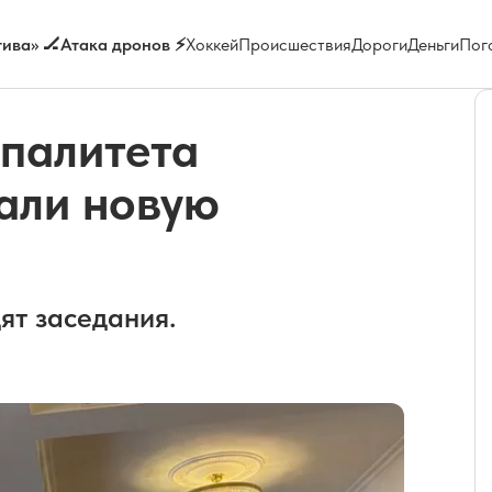
ива» 🏒
Атака дронов ⚡
Хоккей
Происшествия
Дороги
Деньги
Пог
ипалитета
али новую
ят заседания.