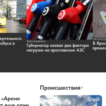
ертельного
ПРОИСШ
ЭКОНОМИКА
обуса в
В Ярос
Губернатор назвал два фактора
времен
нагрузки на ярославские АЗС
Происшествия
 «Арене
т еще один