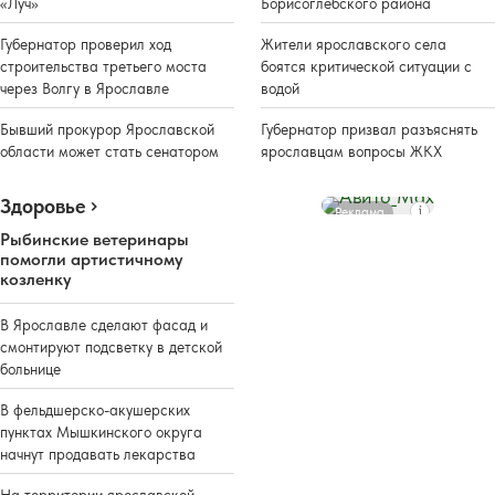
«Луч»
Борисоглебского района
Губернатор проверил ход
Жители ярославского села
строительства третьего моста
боятся критической ситуации с
через Волгу в Ярославле
водой
Бывший прокурор Ярославской
Губернатор призвал разъяснять
области может стать сенатором
ярославцам вопросы ЖКХ
Здоровье
Реклама
Рыбинские ветеринары
помогли артистичному
козленку
В Ярославле сделают фасад и
смонтируют подсветку в детской
больнице
В фельдшерско-акушерских
пунктах Мышкинского округа
начнут продавать лекарства