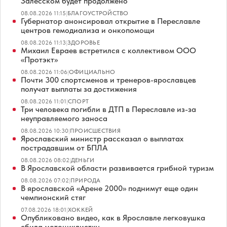
Залесском будет продолжено
08.08.2026 11:15
|
БЛАГОУСТРОЙСТВО
Губернатор анонсировал открытие в Переславле
центров гемодиализа и онкопомощи
08.08.2026 11:13
|
ЗДОРОВЬЕ
Михаил Евраев встретился с коллективом ООО
«Протэкт»
08.08.2026 11:06
|
ОФИЦИАЛЬНО
Почти 300 спортсменов и тренеров-ярославцев
получат выплаты за достижения
08.08.2026 11:01
|
СПОРТ
Три человека погибли в ДТП в Переславле из-за
неуправляемого заноса
08.08.2026 10:30
|
ПРОИСШЕСТВИЯ
Ярославский министр рассказал о выплатах
пострадавшим от БПЛА
08.08.2026 08:02
|
ДЕНЬГИ
В Ярославской области развивается грибной туризм
08.08.2026 07:02
|
ПРИРОДА
В ярославской «Арене 2000» поднимут еще один
чемпионский стяг
07.08.2026 18:01
|
ХОККЕЙ
Опубликовано видео, как в Ярославле легковушка
сбила мотоциклистку