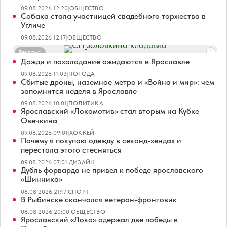
09.08.2026 12:20
|
ОБЩЕСТВО
Собака стала участницей свадебного торжества в
Угличе
09.08.2026 12:17
|
ОБЩЕСТВО
Реклама
Дожди и похолодание ожидаются в Ярославле
09.08.2026 11:03
|
ПОГОДА
Сбитые дроны, наземное метро и «Война и мир»: чем
запомнится неделя в Ярославле
09.08.2026 10:01
|
ПОЛИТИКА
Ярославский «Локомотив» стал вторым на Кубке
Овечкина
09.08.2026 09:01
|
ХОККЕЙ
Почему я покупаю одежду в секонд-хендах и
перестала этого стесняться
09.08.2026 07:01
|
ДИЗАЙН
Дубль форварда не привел к победе ярославского
«Шинника»
08.08.2026 21:17
|
СПОРТ
В Рыбинске скончался ветеран-фронтовик
08.08.2026 20:00
|
ОБЩЕСТВО
Ярославский «Локо» одержал две победы в