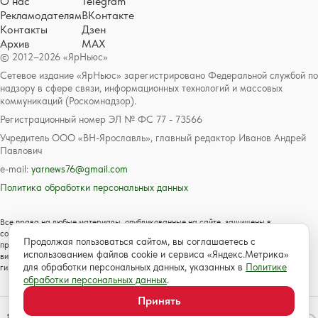
О нас
Telegram
Рекламодателям
ВКонтакте
Контакты
Дзен
Архив
MAX
© 2012–2026 «ЯрНьюс»
Сетевое издание «ЯрНьюс» зарегистрировано Федеральной службой по
надзору в сфере связи, информационных технологий и массовых
коммуникаций (Роскомнадзор).
Регистрационный номер ЭЛ № ФС 77 - 73566
Учредитель ООО «ВН-Ярославль», главный редактор Иванов Андрей
Павлович
e-mail:
yarnews76@gmail.com
Политика обработки персональных данных
Все права на любые материалы, опубликованные на сайте, защищены в
соответствии с российским и международным законодательством об авторском
Продолжая пользоваться сайтом, вы соглашаетесь с
праве и смежных правах. Любое использование текстовых, фото, аудио и
использованием файлов cookie и сервиса «Яндекс.Метрика»
видеоматериалов возможно только с согласия правообладателя с обязательной
для обработки персональных данных, указанных в
Политике
гиперссылкой на сайт https://www.yarnews.net; Для детей старше 16 лет.
обработки персональных данных
.
Принять