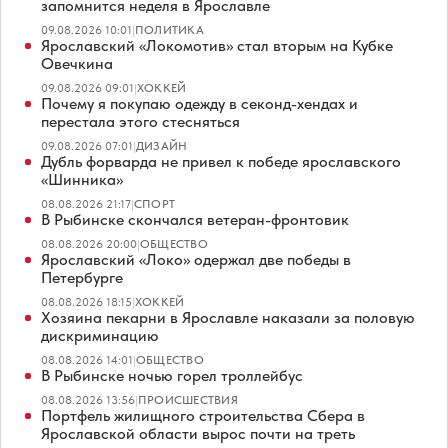
запомнится неделя в Ярославле
09.08.2026 10:01
|
ПОЛИТИКА
Ярославский «Локомотив» стал вторым на Кубке
Овечкина
09.08.2026 09:01
|
ХОККЕЙ
Почему я покупаю одежду в секонд-хендах и
перестала этого стесняться
09.08.2026 07:01
|
ДИЗАЙН
Дубль форварда не привел к победе ярославского
«Шинника»
08.08.2026 21:17
|
СПОРТ
В Рыбинске скончался ветеран-фронтовик
08.08.2026 20:00
|
ОБЩЕСТВО
Ярославский «Локо» одержал две победы в
Петербурге
08.08.2026 18:15
|
ХОККЕЙ
Хозяина пекарни в Ярославле наказали за половую
дискриминацию
08.08.2026 14:01
|
ОБЩЕСТВО
В Рыбинске ночью горел троллейбус
08.08.2026 13:56
|
ПРОИСШЕСТВИЯ
Портфель жилищного строительства Сбера в
Ярославской области вырос почти на треть