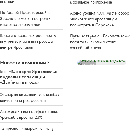
ипотеки
мобильное приложение
На Малой Пролетарской в
Арена уровня КХЛ, МГУ и собор
Ярославле могут построить
Ушакова: что ярославцам
многоквартирный дом
посмотреть в Саранске
Власти отказались расширять
Путешествуем с «Локомотивом»:
внутриквартальный проезд в
посчитали, сколько стоит
центре Ярославля
хоккейный выезд
Новости компаний
Реклама
В «ТНС энерго Ярославль»
подвели итоги акции
«Двойная выгода»
Эксперты выяснили, как кешбэк
влияет на спрос россиян
Автокредитный портфель Банка
Уралсиб вырос на 23%
Т2 признан лидером по числу