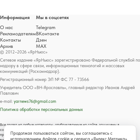
Информация
Мы в соцсетях
О нас
Telegram
Рекламодателям
ВКонтакте
Контакты
Дзен
Архив
MAX
© 2012–2026 «ЯрНьюс»
Сетевое издание «ЯрНьюс» зарегистрировано Федеральной службой по
надзору в сфере связи, информационных технологий и массовых
коммуникаций (Роскомнадзор).
Регистрационный номер ЭЛ № ФС 77 - 73566
Учредитель ООО «ВН-Ярославль», главный редактор Иванов Андрей
Павлович
e-mail:
yarnews76@gmail.com
Политика обработки персональных данных
Все права на любые материалы, опубликованные на сайте, защищены в
соответствии с российским и международным законодательством об авторском
Продолжая пользоваться сайтом, вы соглашаетесь с
праве и смежных правах. Любое использование текстовых, фото, аудио и
использованием файлов cookie и сервиса «Яндекс.Метрика»
видеоматериалов возможно только с согласия правообладателя с обязательной