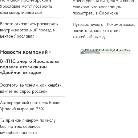
На Малой Пролетарской в
Арена уровня КХЛ, МГУ и собор
Ярославле могут построить
Ушакова: что ярославцам
многоквартирный дом
посмотреть в Саранске
Власти отказались расширять
Путешествуем с «Локомотивом»:
внутриквартальный проезд в
посчитали, сколько стоит
центре Ярославля
хоккейный выезд
Новости компаний
Реклама
В «ТНС энерго Ярославль»
подвели итоги акции
«Двойная выгода»
Эксперты выяснили, как кешбэк
влияет на спрос россиян
Автокредитный портфель Банка
Уралсиб вырос на 23%
Т2 признан лидером по числу
бесплатных сервисов
кибербезопасности