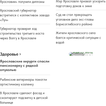
Мэр Ярославля призвал ускорить
Ярославии» получили дипломы
подготовку домов к зиме
Ярославский губернатор
Суд не стал прекращать
встретился с коллективом завода
уголовное дело экс-главы
«Луч»
Борисоглебского района
Губернатор проверил ход
Жители ярославского села
строительства третьего моста
боятся критической ситуации с
через Волгу в Ярославле
водой
Здоровье
Реклама
Ярославские хирурги спасли
пенсионерку с редкой
опухолью
Рыбинские ветеринары помогли
артистичному козленку
В Ярославле сделают фасад и
смонтируют подсветку в детской
больнице