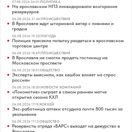
07.08.2026 04:01
|
ПОЛИТИКА
На ярославском НПЗ ликвидировали возгорание
резервуаров
06.08.2026 21:34
|
ПРОИСШЕСТВИЯ
В Ярославле ждут штормовой ветер с ливнями и
градом
06.08.2026 19:20
|
ПОГОДА
Полиция пресекла попытку раздеться в ярославском
торговом центре
06.08.2026 18:49
|
ПРОИСШЕСТВИЯ
В Ярославле не смогли продать гостиницу на
Московском проспекте
06.08.2026 18:01
|
ОБЩЕСТВО
Эксперты выяснили, как кешбэк влияет на спрос
россиян
06.08.2026 18:00
|
НОВОСТИ КОМПАНИЙ
«Локомотив» сыграет в самом раннем матче
открытия сезона КХЛ
06.08.2026 17:19
|
ХОККЕЙ
Экс-работница аптеки отсудила почти 800 тысяч за
увольнение
06.08.2026 17:13
|
ОБЩЕСТВО
Резервисты отряда «БАРС» выходят на дежурство в
Ярославле