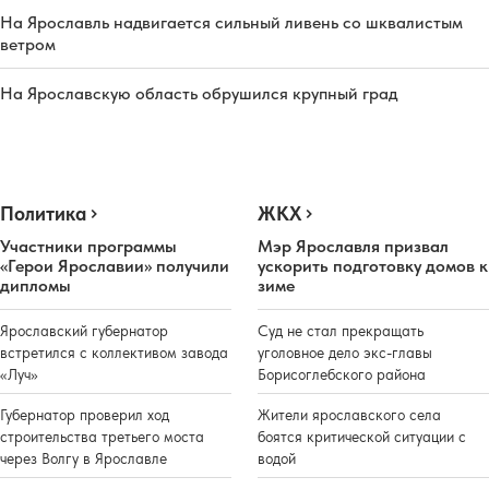
На Ярославль надвигается сильный ливень со шквалистым
ветром
На Ярославскую область обрушился крупный град
Политика
ЖКХ
Участники программы
Мэр Ярославля призвал
«Герои Ярославии» получили
ускорить подготовку домов к
дипломы
зиме
Ярославский губернатор
Суд не стал прекращать
встретился с коллективом завода
уголовное дело экс-главы
«Луч»
Борисоглебского района
Губернатор проверил ход
Жители ярославского села
строительства третьего моста
боятся критической ситуации с
через Волгу в Ярославле
водой