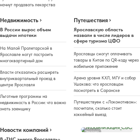
начнут продавать лекарства
Недвижимость
Путешествия
В России вырос объем
Ярославскую область
выдачи ипотеки
назвали в числе лидеров в
сфере туризма ЦФО
На Малой Пролетарской в
Ярославцы смогут оплачивать
Ярославле могут построить
товары в Китае по QR-коду через
многоквартирный дом
мобильное приложение
Власти отказались расширять
Арена уровня КХЛ, МГУ и собор
внутриквартальный проезд в
Ушакова: что ярославцам
центре Ярославля
посмотреть в Саранске
Льготные программы на
Путешествуем с «Локомотивом»:
недвижимость в России: что важно
посчитали, сколько стоит
знать заемщику
хоккейный выезд
Новости компаний
Реклама
В «ТНС энерго Ярославль»