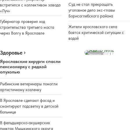
Суд не стал прекращать
встретился с коллективом завода
уголовное дело экс-главы
«Луч»
Борисоглебского района
Губернатор проверил ход
Жители ярославского села
строительства третьего моста
боятся критической ситуации с
через Волгу в Ярославле
водой
Здоровье
Реклама
Ярославские хирурги спасли
пенсионерку с редкой
опухолью
Рыбинские ветеринары помогли
артистичному козленку
В Ярославле сделают фасад и
смонтируют подсветку в детской
больнице
В фельдшерско-акушерских
пунктах Мышкинского округа