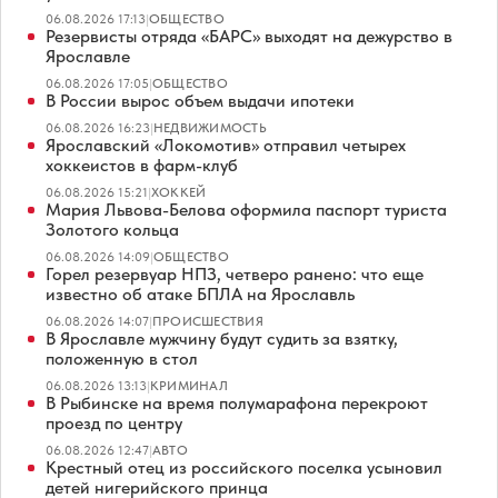
06.08.2026 17:13
|
ОБЩЕСТВО
Резервисты отряда «БАРС» выходят на дежурство в
Ярославле
06.08.2026 17:05
|
ОБЩЕСТВО
В России вырос объем выдачи ипотеки
06.08.2026 16:23
|
НЕДВИЖИМОСТЬ
Ярославский «Локомотив» отправил четырех
хоккеистов в фарм-клуб
06.08.2026 15:21
|
ХОККЕЙ
Мария Львова-Белова оформила паспорт туриста
Золотого кольца
06.08.2026 14:09
|
ОБЩЕСТВО
Горел резервуар НПЗ, четверо ранено: что еще
известно об атаке БПЛА на Ярославль
06.08.2026 14:07
|
ПРОИСШЕСТВИЯ
В Ярославле мужчину будут судить за взятку,
положенную в стол
06.08.2026 13:13
|
КРИМИНАЛ
В Рыбинске на время полумарафона перекроют
проезд по центру
06.08.2026 12:47
|
АВТО
Крестный отец из российского поселка усыновил
детей нигерийского принца