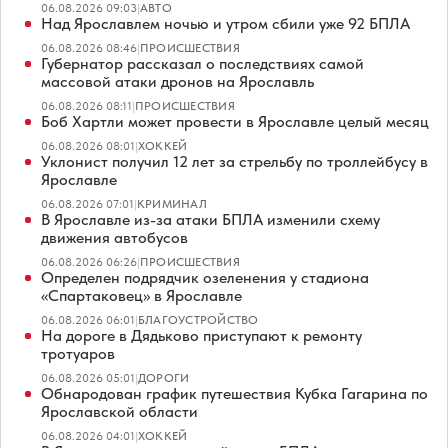
06.08.2026 09:03
|
АВТО
Над Ярославлем ночью и утром сбили уже 92 БПЛА
06.08.2026 08:46
|
ПРОИСШЕСТВИЯ
Губернатор рассказал о последствиях самой
массовой атаки дронов на Ярославль
06.08.2026 08:11
|
ПРОИСШЕСТВИЯ
Боб Хартли может провести в Ярославле целый месяц
06.08.2026 08:01
|
ХОККЕЙ
Уклонист получил 12 лет за стрельбу по троллейбусу в
Ярославле
06.08.2026 07:01
|
КРИМИНАЛ
В Ярославле из-за атаки БПЛА изменили схему
движения автобусов
06.08.2026 06:26
|
ПРОИСШЕСТВИЯ
Определен подрядчик озеленения у стадиона
«Спартаковец» в Ярославле
06.08.2026 06:01
|
БЛАГОУСТРОЙСТВО
На дороге в Дядьково приступают к ремонту
тротуаров
06.08.2026 05:01
|
ДОРОГИ
Обнародован график путешествия Кубка Гагарина по
Ярославской области
06.08.2026 04:01
|
ХОККЕЙ