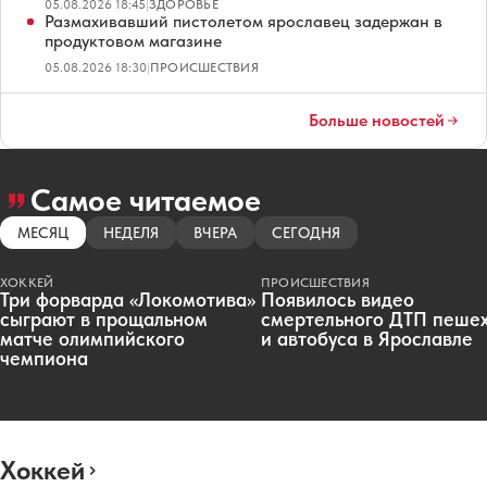
05.08.2026 18:45
|
ЗДОРОВЬЕ
Размахивавший пистолетом ярославец задержан в
продуктовом магазине
05.08.2026 18:30
|
ПРОИСШЕСТВИЯ
Больше новостей
Самое читаемое
МЕСЯЦ
НЕДЕЛЯ
ВЧЕРА
СЕГОДНЯ
ХОККЕЙ
ПРОИСШЕСТВИЯ
Три форварда «Локомотива»
Появилось видео
сыграют в прощальном
смертельного ДТП пеше
матче олимпийского
и автобуса в Ярославле
чемпиона
Хоккей