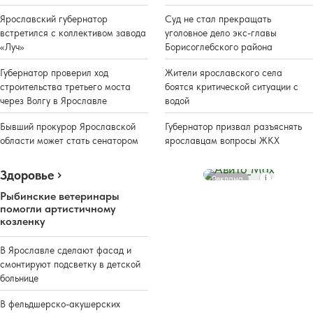
Ярославский губернатор
Суд не стал прекращать
встретился с коллективом завода
уголовное дело экс-главы
«Луч»
Борисоглебского района
Губернатор проверил ход
Жители ярославского села
строительства третьего моста
боятся критической ситуации с
через Волгу в Ярославле
водой
Бывший прокурор Ярославской
Губернатор призвал разъяснять
области может стать сенатором
ярославцам вопросы ЖКХ
Здоровье
Реклама
Рыбинские ветеринары
помогли артистичному
козленку
В Ярославле сделают фасад и
смонтируют подсветку в детской
больнице
В фельдшерско-акушерских