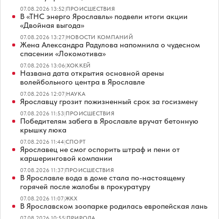
07.08.2026 13:52
|
ПРОИСШЕСТВИЯ
В «ТНС энерго Ярославль» подвели итоги акции
«Двойная выгода»
07.08.2026 13:27
|
НОВОСТИ КОМПАНИЙ
Жена Александра Радулова напомнила о чудесном
спасении «Локомотива»
07.08.2026 13:06
|
ХОККЕЙ
Названа дата открытия основной арены
волейбольного центра в Ярославле
07.08.2026 12:07
|
НАУКА
Ярославцу грозит пожизненный срок за госизмену
07.08.2026 11:53
|
ПРОИСШЕСТВИЯ
Победителям забега в Ярославле вручат бетонную
крышку люка
07.08.2026 11:44
|
СПОРТ
Ярославец не смог оспорить штраф и пени от
каршеринговой компании
07.08.2026 11:37
|
ПРОИСШЕСТВИЯ
В Ярославле вода в доме стала по-настоящему
горячей после жалобы в прокуратуру
07.08.2026 11:07
|
ЖКХ
В Ярославском зоопарке родилась европейская лань
07.08.2026 10:55
|
ПРИРОДА