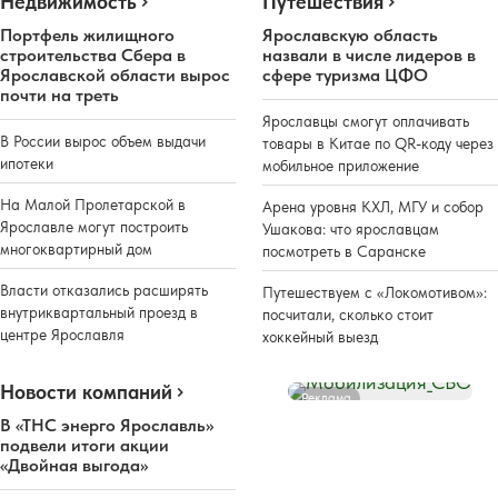
Недвижимость
Путешествия
Портфель жилищного
Ярославскую область
строительства Сбера в
назвали в числе лидеров в
Ярославской области вырос
сфере туризма ЦФО
почти на треть
Ярославцы смогут оплачивать
В России вырос объем выдачи
товары в Китае по QR-коду через
ипотеки
мобильное приложение
На Малой Пролетарской в
Арена уровня КХЛ, МГУ и собор
Ярославле могут построить
Ушакова: что ярославцам
многоквартирный дом
посмотреть в Саранске
Власти отказались расширять
Путешествуем с «Локомотивом»:
внутриквартальный проезд в
посчитали, сколько стоит
центре Ярославля
хоккейный выезд
Новости компаний
Реклама
В «ТНС энерго Ярославль»
подвели итоги акции
«Двойная выгода»