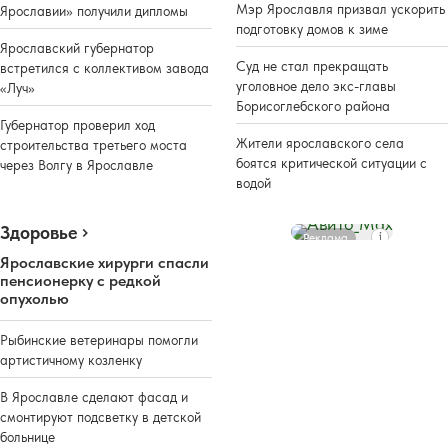
Мэр Ярославля призвал ускорить
Ярославии» получили дипломы
подготовку домов к зиме
Ярославский губернатор
Суд не стал прекращать
встретился с коллективом завода
уголовное дело экс-главы
«Луч»
Борисоглебского района
Губернатор проверил ход
Жители ярославского села
строительства третьего моста
боятся критической ситуации с
через Волгу в Ярославле
водой
Здоровье
Реклама
Ярославские хирурги спасли
пенсионерку с редкой
опухолью
Рыбинские ветеринары помогли
артистичному козленку
В Ярославле сделают фасад и
смонтируют подсветку в детской
больнице