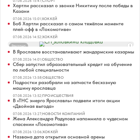
07.08.2026 15:47
|
СПОРТ
Хартли рассказал о звонке Никитину после победы в
Казани
07.08.2026 15:01
|
ХОККЕЙ
Боб Хартли рассказал о самом тяжёлом моменте
плей-офф в «Локомотиве»
07.08.2026 14:52
|
ХОККЕЙ
Реклама
В Ярославле восстанавливают жандармские казармы
07.08.2026 14:01
|
ОБЩЕСТВО
Сбер запустил образовательный кредит на обучение
по любой специальности
07.08.2026 13:58
|
ОБЩЕСТВО
Подростки разобрали на запчасти бесхозную
машину ярославца
07.08.2026 13:52
|
ПРОИСШЕСТВИЯ
В «ТНС энерго Ярославль» подвели итоги акции
«Двойная выгода»
07.08.2026 13:27
|
НОВОСТИ КОМПАНИЙ
Жена Александра Радулова напомнила о чудесном
спасении «Локомотива»
07.08.2026 13:06
|
ХОККЕЙ
Названа дата открытия основной арены