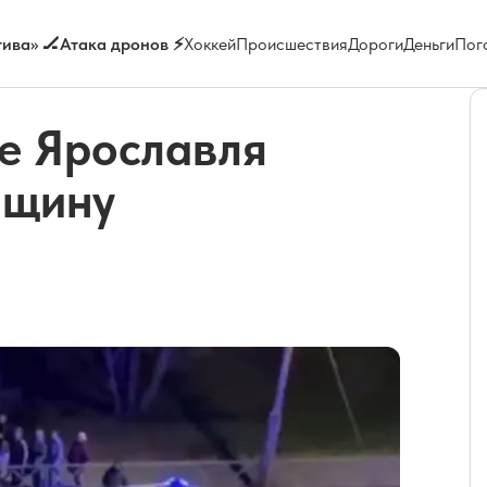
ива» 🏒
Атака дронов ⚡
Хоккей
Происшествия
Дороги
Деньги
Пог
е Ярославля
нщину