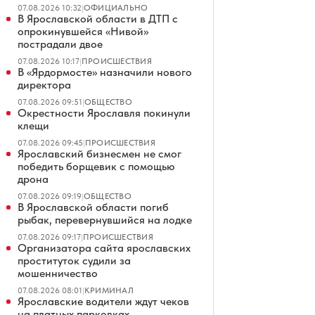
07.08.2026 10:32
|
ОФИЦИАЛЬНО
В Ярославской области в ДТП с
опрокинувшейся «Нивой»
пострадали двое
07.08.2026 10:17
|
ПРОИСШЕСТВИЯ
В «Ярдормосте» назначили нового
директора
07.08.2026 09:51
|
ОБЩЕСТВО
Окрестности Ярославля покинули
клещи
07.08.2026 09:45
|
ПРОИСШЕСТВИЯ
Ярославский бизнесмен не смог
победить борщевик с помощью
дрона
07.08.2026 09:19
|
ОБЩЕСТВО
В Ярославской области погиб
рыбак, перевернувшийся на лодке
07.08.2026 09:17
|
ПРОИСШЕСТВИЯ
Организатора сайта ярославских
проституток судили за
мошенничество
07.08.2026 08:01
|
КРИМИНАЛ
Ярославские водители ждут чеков
на платных парковках