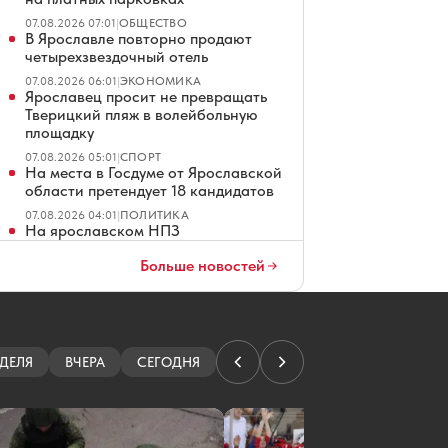
07.08.2026 07:01
|
ОБЩЕСТВО
В Ярославле повторно продают
четырехзвездочный отель
07.08.2026 06:01
|
ЭКОНОМИКА
Ярославец просит не превращать
Тверицкий пляж в волейбольную
площадку
07.08.2026 05:01
|
СПОРТ
На места в Госдуме от Ярославской
области претендует 18 кандидатов
07.08.2026 04:01
|
ПОЛИТИКА
На ярославском НПЗ
ликвидировали возгорание
Больше новостей
резервуаров
06.08.2026 21:34
|
ПРОИСШЕСТВИЯ
В Ярославле ждут штормовой ветер
с ливнями и градом
06.08.2026 19:20
|
ПОГОДА
ДЕЛЯ
ВЧЕРА
СЕГОДНЯ
Полиция пресекла попытку
раздеться в ярославском торговом
центре
06.08.2026 18:49
|
ПРОИСШЕСТВИЯ
В Ярославле не смогли продать