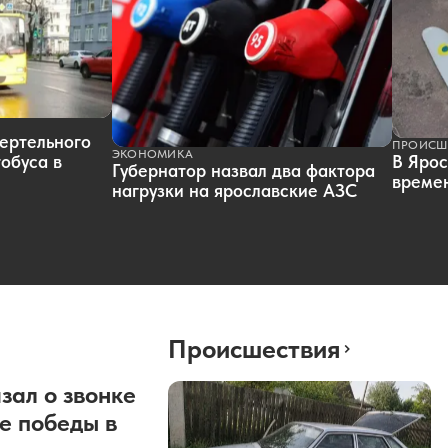
ертельного
ПРОИСШ
ЭКОНОМИКА
обуса в
В Ярос
Губернатор назвал два фактора
времен
нагрузки на ярославские АЗС
Происшествия
зал о звонке
е победы в