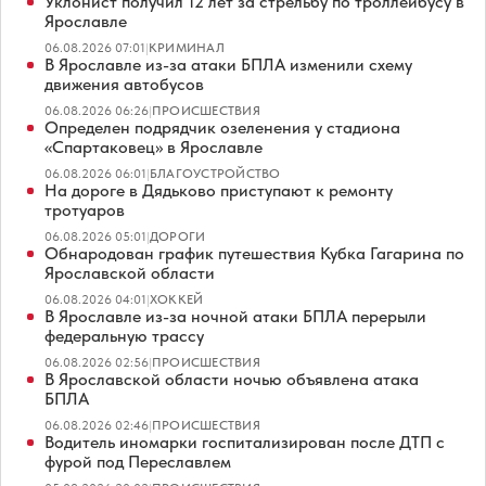
Уклонист получил 12 лет за стрельбу по троллейбусу в
Ярославле
06.08.2026 07:01
|
КРИМИНАЛ
В Ярославле из-за атаки БПЛА изменили схему
движения автобусов
06.08.2026 06:26
|
ПРОИСШЕСТВИЯ
Определен подрядчик озеленения у стадиона
«Спартаковец» в Ярославле
06.08.2026 06:01
|
БЛАГОУСТРОЙСТВО
На дороге в Дядьково приступают к ремонту
тротуаров
06.08.2026 05:01
|
ДОРОГИ
Обнародован график путешествия Кубка Гагарина по
Ярославской области
06.08.2026 04:01
|
ХОККЕЙ
В Ярославле из-за ночной атаки БПЛА перерыли
федеральную трассу
06.08.2026 02:56
|
ПРОИСШЕСТВИЯ
В Ярославской области ночью объявлена атака
БПЛА
06.08.2026 02:46
|
ПРОИСШЕСТВИЯ
Водитель иномарки госпитализирован после ДТП с
фурой под Переславлем