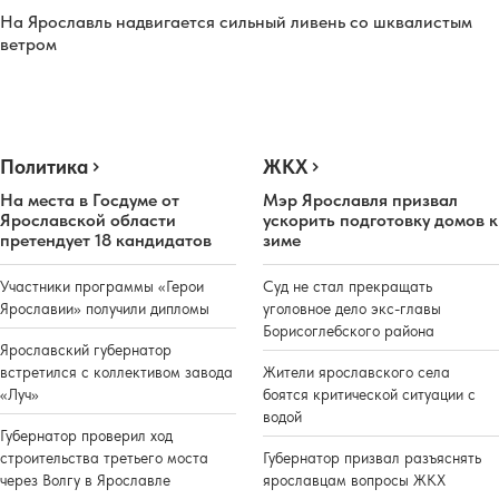
На Ярославль надвигается сильный ливень со шквалистым
ветром
Политика
ЖКХ
На места в Госдуме от
Мэр Ярославля призвал
Ярославской области
ускорить подготовку домов к
претендует 18 кандидатов
зиме
Участники программы «Герои
Суд не стал прекращать
Ярославии» получили дипломы
уголовное дело экс-главы
Борисоглебского района
Ярославский губернатор
встретился с коллективом завода
Жители ярославского села
«Луч»
боятся критической ситуации с
водой
Губернатор проверил ход
строительства третьего моста
Губернатор призвал разъяснять
через Волгу в Ярославле
ярославцам вопросы ЖКХ