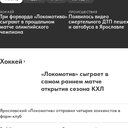
ХОККЕЙ
ПРОИСШЕСТВИЯ
Три форварда «Локомотива»
Появилось видео
сыграют в прощальном
смертельного ДТП пеше
матче олимпийского
и автобуса в Ярославле
чемпиона
Хоккей
«Локомотив» сыграет в
самом раннем матче
открытия сезона КХЛ
Ярославский «Локомотив» отправил четырех хоккеистов в
фарм-клуб