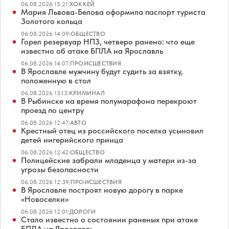
06.08.2026 15:21
|
ХОККЕЙ
Мария Львова-Белова оформила паспорт туриста
Золотого кольца
06.08.2026 14:09
|
ОБЩЕСТВО
Горел резервуар НПЗ, четверо ранено: что еще
известно об атаке БПЛА на Ярославль
06.08.2026 14:07
|
ПРОИСШЕСТВИЯ
В Ярославле мужчину будут судить за взятку,
положенную в стол
06.08.2026 13:13
|
КРИМИНАЛ
В Рыбинске на время полумарафона перекроют
проезд по центру
06.08.2026 12:47
|
АВТО
Крестный отец из российского поселка усыновил
детей нигерийского принца
06.08.2026 12:42
|
ОБЩЕСТВО
Полицейские забрали младенца у матери из-за
угрозы безопасности
06.08.2026 12:39
|
ПРОИСШЕСТВИЯ
В Ярославле построят новую дорогу в парке
«Новоселки»
06.08.2026 12:01
|
ДОРОГИ
Стало известно о состоянии раненых при атаке
БПЛА на Ярославль