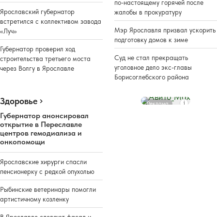
по-настоящему горячей после
Ярославский губернатор
жалобы в прокуратуру
встретился с коллективом завода
Мэр Ярославля призвал ускорить
«Луч»
подготовку домов к зиме
Губернатор проверил ход
Суд не стал прекращать
строительства третьего моста
уголовное дело экс-главы
через Волгу в Ярославле
Борисоглебского района
Здоровье
Реклама
Губернатор анонсировал
открытие в Переславле
центров гемодиализа и
онкопомощи
Ярославские хирурги спасли
пенсионерку с редкой опухолью
Рыбинские ветеринары помогли
артистичному козленку
В Ярославле сделают фасад и