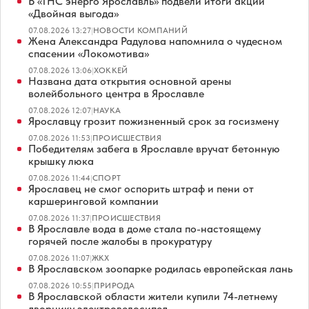
В «ТНС энерго Ярославль» подвели итоги акции
«Двойная выгода»
07.08.2026 13:27
|
НОВОСТИ КОМПАНИЙ
Жена Александра Радулова напомнила о чудесном
спасении «Локомотива»
07.08.2026 13:06
|
ХОККЕЙ
Названа дата открытия основной арены
волейбольного центра в Ярославле
07.08.2026 12:07
|
НАУКА
Ярославцу грозит пожизненный срок за госизмену
07.08.2026 11:53
|
ПРОИСШЕСТВИЯ
Победителям забега в Ярославле вручат бетонную
крышку люка
07.08.2026 11:44
|
СПОРТ
Ярославец не смог оспорить штраф и пени от
каршеринговой компании
07.08.2026 11:37
|
ПРОИСШЕСТВИЯ
В Ярославле вода в доме стала по-настоящему
горячей после жалобы в прокуратуру
07.08.2026 11:07
|
ЖКХ
В Ярославском зоопарке родилась европейская лань
07.08.2026 10:55
|
ПРИРОДА
В Ярославской области жители купили 74-летнему
дворнику электровелосипед