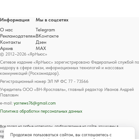
Информация
Мы в соцсетях
О нас
Telegram
Рекламодателям
ВКонтакте
Контакты
Дзен
Архив
MAX
© 2012–2026 «ЯрНьюс»
Сетевое издание «ЯрНьюс» зарегистрировано Федеральной службой по
надзору в сфере связи, информационных технологий и массовых
коммуникаций (Роскомнадзор).
Регистрационный номер ЭЛ № ФС 77 - 73566
Учредитель ООО «ВН-Ярославль», главный редактор Иванов Андрей
Павлович
e-mail:
yarnews76@gmail.com
Политика обработки персональных данных
Все права на любые материалы, опубликованные на сайте, защищены в
соответствии с российским и международным законодательством об авторском
Продолжая пользоваться сайтом, вы соглашаетесь с
праве и смежных правах. Любое использование текстовых, фото, аудио и