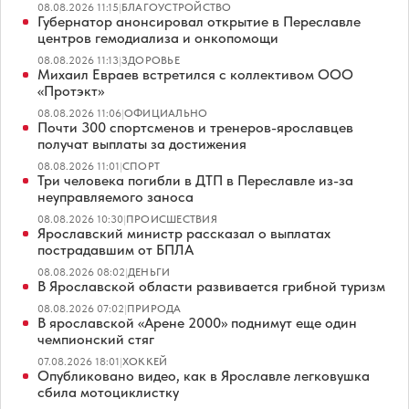
08.08.2026 11:15
|
БЛАГОУСТРОЙСТВО
Губернатор анонсировал открытие в Переславле
центров гемодиализа и онкопомощи
08.08.2026 11:13
|
ЗДОРОВЬЕ
Михаил Евраев встретился с коллективом ООО
«Протэкт»
08.08.2026 11:06
|
ОФИЦИАЛЬНО
Почти 300 спортсменов и тренеров-ярославцев
получат выплаты за достижения
08.08.2026 11:01
|
СПОРТ
Три человека погибли в ДТП в Переславле из-за
неуправляемого заноса
08.08.2026 10:30
|
ПРОИСШЕСТВИЯ
Ярославский министр рассказал о выплатах
пострадавшим от БПЛА
08.08.2026 08:02
|
ДЕНЬГИ
В Ярославской области развивается грибной туризм
08.08.2026 07:02
|
ПРИРОДА
В ярославской «Арене 2000» поднимут еще один
чемпионский стяг
07.08.2026 18:01
|
ХОККЕЙ
Опубликовано видео, как в Ярославле легковушка
сбила мотоциклистку