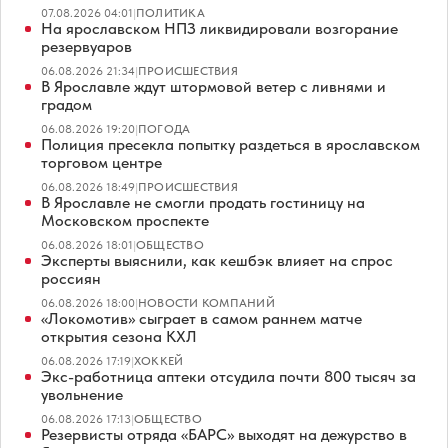
07.08.2026 04:01
|
ПОЛИТИКА
На ярославском НПЗ ликвидировали возгорание
резервуаров
06.08.2026 21:34
|
ПРОИСШЕСТВИЯ
В Ярославле ждут штормовой ветер с ливнями и
градом
06.08.2026 19:20
|
ПОГОДА
Полиция пресекла попытку раздеться в ярославском
торговом центре
06.08.2026 18:49
|
ПРОИСШЕСТВИЯ
В Ярославле не смогли продать гостиницу на
Московском проспекте
06.08.2026 18:01
|
ОБЩЕСТВО
Эксперты выяснили, как кешбэк влияет на спрос
россиян
06.08.2026 18:00
|
НОВОСТИ КОМПАНИЙ
«Локомотив» сыграет в самом раннем матче
открытия сезона КХЛ
06.08.2026 17:19
|
ХОККЕЙ
Экс-работница аптеки отсудила почти 800 тысяч за
увольнение
06.08.2026 17:13
|
ОБЩЕСТВО
Резервисты отряда «БАРС» выходят на дежурство в