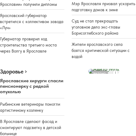
Мэр Ярославля призвал ускорить
Ярославии» получили дипломы
подготовку домов к зиме
Ярославский губернатор
Суд не стал прекращать
встретился с коллективом завода
уголовное дело экс-главы
«Луч»
Борисоглебского района
Губернатор проверил ход
Жители ярославского села
строительства третьего моста
боятся критической ситуации с
через Волгу в Ярославле
водой
Здоровье
Реклама
Ярославские хирурги спасли
пенсионерку с редкой
опухолью
Рыбинские ветеринары помогли
артистичному козленку
В Ярославле сделают фасад и
смонтируют подсветку в детской
больнице