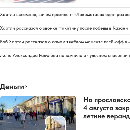
Хартли вспомнил, зачем президент «Локомотива» один раз з
Хартли рассказал о звонке Никитину после победы в Казани
Боб Хартли рассказал о самом тяжёлом моменте плей-офф в 
Жена Александра Радулова напомнила о чудесном спасении
Деньги
На ярославско
4 августа зак
летние веран