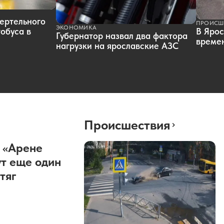
ертельного
ПРОИСШ
ЭКОНОМИКА
обуса в
В Ярос
Губернатор назвал два фактора
времен
нагрузки на ярославские АЗС
Происшествия
 «Арене
т еще один
тяг