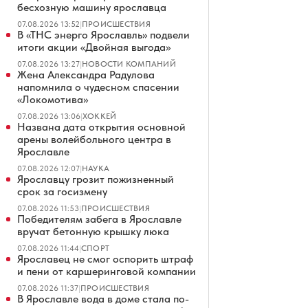
бесхозную машину ярославца
07.08.2026 13:52
|
ПРОИСШЕСТВИЯ
В «ТНС энерго Ярославль» подвели
итоги акции «Двойная выгода»
07.08.2026 13:27
|
НОВОСТИ КОМПАНИЙ
Жена Александра Радулова
напомнила о чудесном спасении
«Локомотива»
07.08.2026 13:06
|
ХОККЕЙ
Названа дата открытия основной
арены волейбольного центра в
Ярославле
07.08.2026 12:07
|
НАУКА
Ярославцу грозит пожизненный
срок за госизмену
07.08.2026 11:53
|
ПРОИСШЕСТВИЯ
Победителям забега в Ярославле
вручат бетонную крышку люка
07.08.2026 11:44
|
СПОРТ
Ярославец не смог оспорить штраф
и пени от каршеринговой компании
07.08.2026 11:37
|
ПРОИСШЕСТВИЯ
В Ярославле вода в доме стала по-