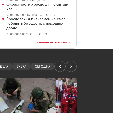
07.08.2026 09:51
|
ОБЩЕСТВО
Окрестности Ярославля покинули
клещи
07.08.2026 09:45
|
ПРОИСШЕСТВИЯ
Ярославский бизнесмен не смог
победить борщевик с помощью
дрона
07.08.2026 09:19
|
ОБЩЕСТВО
В Ярославской области погиб
Больше новостей
рыбак, перевернувшийся на лодке
07.08.2026 09:17
|
ПРОИСШЕСТВИЯ
Организатора сайта ярославских
проституток судили за
мошенничество
ДЕЛЯ
ВЧЕРА
СЕГОДНЯ
07.08.2026 08:01
|
КРИМИНАЛ
Ярославские водители ждут чеков
на платных парковках
07.08.2026 07:01
|
ОБЩЕСТВО
В Ярославле повторно продают
четырехзвездочный отель
07.08.2026 06:01
|
ЭКОНОМИКА
Ярославец просит не превращать
Тверицкий пляж в волейбольную
площадку