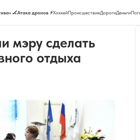
ива» 🏒
Атака дронов ⚡
Хоккей
Происшествия
Дороги
Деньги
Пог
и мэру сделать
вного отдыха