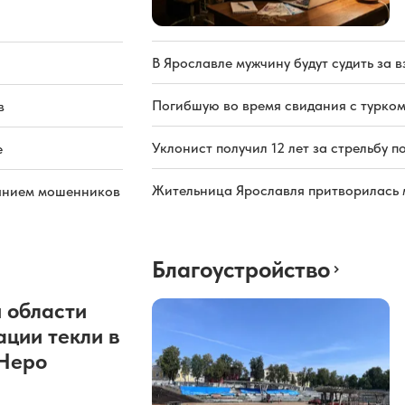
В Ярославле мужчину будут судить за в
Погибшую во время свидания с турком
в
Уклонист получил 12 лет за стрельбу п
е
Жительница Ярославля притворилась 
иянием мошенников
Благоустройство
 области
ации текли в
 Неро