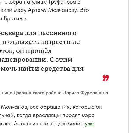
и-сквера на улице Труфанова в
вили мэру Артему Молчанову. Это
и Брагино.
сквера для пассивного
я и отдыхать возрастные
отов, он прошёл
нансировании. С этим
мочь найти средства для
ьница Дзержинского района Лариса Фурмавнина.
м Молчанов, все обращения, которые он
случай, когда ярославцы просят мэра
тдыха. Аналогичное предложение
уже