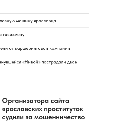
раннем матче открытия сезона КХЛ
06.08.2026 17:19
|
ХОККЕЙ
Экс-работница аптеки отсудила
почти 800 тысяч за увольнение
схозную машину ярославца
06.08.2026 17:13
|
ОБЩЕСТВО
Резервисты отряда «БАРС» выходят
на дежурство в Ярославле
а госизмену
06.08.2026 17:05
|
ОБЩЕСТВО
В России вырос объем выдачи
пени от каршеринговой компании
ипотеки
06.08.2026 16:23
|
НЕДВИЖИМОСТЬ
инувшейся «Нивой» пострадали двое
Организатора сайта
ярославских проституток
судили за мошенничество