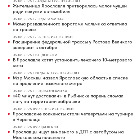
05.08.2026 12:48
|
БЛАГОУСТРОЙСТВО
Жительница Ярославля притворилась малоимущей
ради покупки автомобиля
05.08.2026 12:09
|
КРИМИНАЛ
Мама раздавленного воротами мальчика ответила
на травлю
05.08.2026 12:07
|
ПРОИСШЕСТВИЯ
Расширение федеральной трассы у Ростова Великого
завершат в октябре
05.08.2026 11:31
|
ДОРОГИ
В Ярославле хотят установить лежачего 10-метрового
кота
05.08.2026 11:07
|
БЛАГОУСТРОЙСТВО
Мэр Москвы назвал Ярославскую область в списке
на продление наземного метро
05.08.2026 10:01
|
ЭКОНОМИКА
«40 минут доставали»: в Рыбинске парень сломал
ногу на территории заброшки
05.08.2026 09:33
|
ПРОИСШЕСТВИЯ
Ярославские хоккеисты стали четвертыми на турнире
в Череповце
05.08.2026 09:31
|
ХОККЕЙ
Ярославцы ищут виновного в ДТП с автобусом на
Московском проспекте