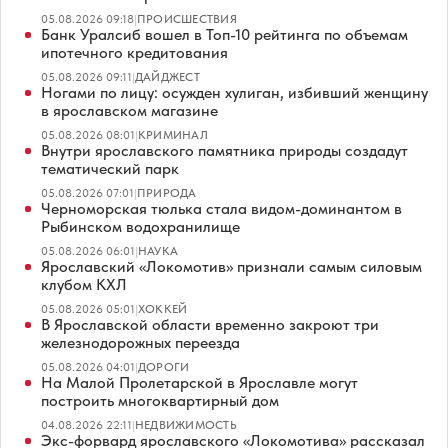
05.08.2026 09:18
|
ПРОИСШЕСТВИЯ
Банк Уралсиб вошел в Топ-10 рейтинга по объемам
ипотечного кредитования
05.08.2026 09:11
|
ДАЙДЖЕСТ
Ногами по лицу: осужден хулиган, избивший женщину
в ярославском магазине
05.08.2026 08:01
|
КРИМИНАЛ
Внутри ярославского памятника природы создадут
тематический парк
05.08.2026 07:01
|
ПРИРОДА
Черноморская тюлька стала видом-доминантом в
Рыбинском водохранилище
05.08.2026 06:01
|
НАУКА
Ярославский «Локомотив» признали самым силовым
клубом КХЛ
05.08.2026 05:01
|
ХОККЕЙ
В Ярославской области временно закроют три
железнодорожных переезда
05.08.2026 04:01
|
ДОРОГИ
На Малой Пролетарской в Ярославле могут
построить многоквартирный дом
04.08.2026 22:11
|
НЕДВИЖИМОСТЬ
Экс-форвард ярославского «Локомотива» рассказал