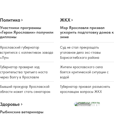
Политика
ЖКХ
Участники программы
Мэр Ярославля призвал
«Герои Ярославии» получили
ускорить подготовку домов к
дипломы
зиме
Ярославский губернатор
Суд не стал прекращать
встретился с коллективом завода
уголовное дело экс-главы
«Луч»
Борисоглебского района
Губернатор проверил ход
Жители ярославского села
строительства третьего моста
боятся критической ситуации с
через Волгу в Ярославле
водой
Бывший прокурор Ярославской
Губернатор призвал разъяснять
области может стать сенатором
ярославцам вопросы ЖКХ
Здоровье
Реклама
Рыбинские ветеринары