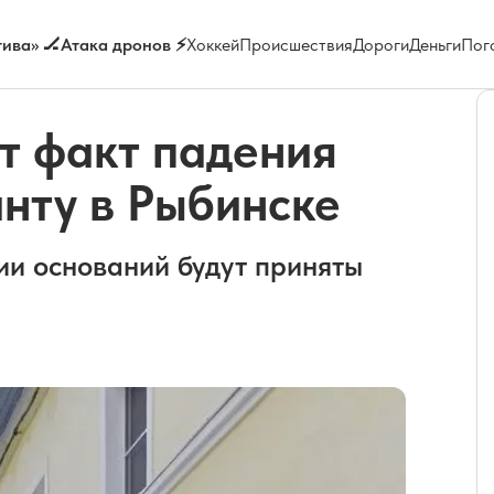
ива» 🏒
Атака дронов ⚡
Хоккей
Происшествия
Дороги
Деньги
Пог
т факт падения
анту в Рыбинске
ии оснований будут приняты