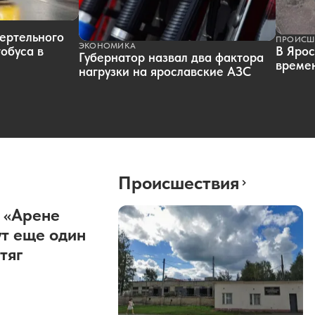
ертельного
ПРОИСШ
ЭКОНОМИКА
обуса в
В Ярос
Губернатор назвал два фактора
времен
нагрузки на ярославские АЗС
Происшествия
 «Арене
т еще один
тяг