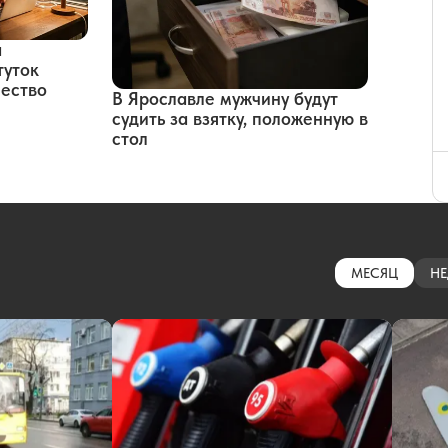
а
туток
чество
В Ярославле мужчину будут
судить за взятку, положенную в
стол
МЕСЯЦ
НЕ