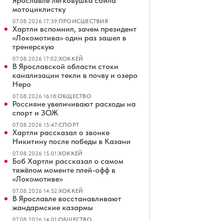
Ярославле легковушка сбила
мотоциклистку
07.08.2026 17:39
|
ПРОИСШЕСТВИЯ
Хартли вспомнил, зачем президент
«Локомотива» один раз зашел в
тренерскую
07.08.2026 17:02
|
ХОККЕЙ
В Ярославской области стоки
канализации текли в почву и озеро
Неро
07.08.2026 16:18
|
ОБЩЕСТВО
Россияне увеличивают расходы на
спорт и ЗОЖ
07.08.2026 15:47
|
СПОРТ
Хартли рассказал о звонке
Никитину после победы в Казани
07.08.2026 15:01
|
ХОККЕЙ
Боб Хартли рассказал о самом
тяжёлом моменте плей-офф в
«Локомотиве»
07.08.2026 14:52
|
ХОККЕЙ
В Ярославле восстанавливают
жандармские казармы
07.08.2026 14:01
|
ОБЩЕСТВО