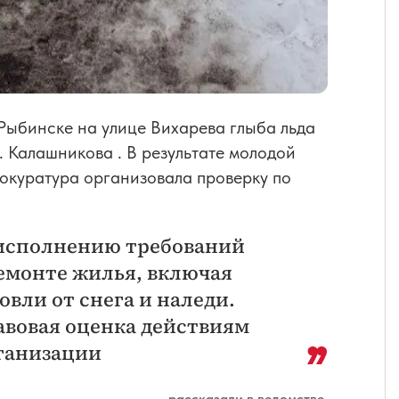
Рыбинске на улице Вихарева глыба льда
. Калашникова . В результате молодой
рокуратура организовала проверку по
а исполнению требований
ремонте жилья, включая
вли от снега и наледи.
равовая оценка действиям
ганизации
— рассказали в ведомстве.