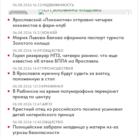
06.08.2026 16:23
|
НЕДВИЖИМОСТЬ
Реклама
Ярославский «Локомотив» отправил четырех
хоккеистов в фарм-клуб
06.08.2026 15:21
|
ХОККЕЙ
Мария Львова-Белова оформила паспорт туриста
Золотого кольца
06.08.2026 14:09
|
ОБЩЕСТВО
Горел резервуар НПЗ, четверо ранено: что еще
известно об атаке БПЛА на Ярославль
06.08.2026 14:07
|
ПРОИСШЕСТВИЯ
В Ярославле мужчину будут судить за взятку,
положенную в стол
06.08.2026 13:13
|
КРИМИНАЛ
В Рыбинске на время полумарафона перекроют
проезд по центру
06.08.2026 12:47
|
АВТО
Крестный отец из российского поселка усыновил
детей нигерийского принца
06.08.2026 12:42
|
ОБЩЕСТВО
Полицейские забрали младенца у матери из-за
угрозы безопасности