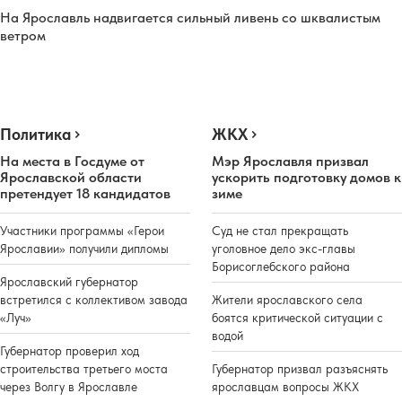
На Ярославль надвигается сильный ливень со шквалистым
ветром
Политика
ЖКХ
На места в Госдуме от
Мэр Ярославля призвал
Ярославской области
ускорить подготовку домов к
претендует 18 кандидатов
зиме
Участники программы «Герои
Суд не стал прекращать
Ярославии» получили дипломы
уголовное дело экс-главы
Борисоглебского района
Ярославский губернатор
встретился с коллективом завода
Жители ярославского села
«Луч»
боятся критической ситуации с
водой
Губернатор проверил ход
строительства третьего моста
Губернатор призвал разъяснять
через Волгу в Ярославле
ярославцам вопросы ЖКХ