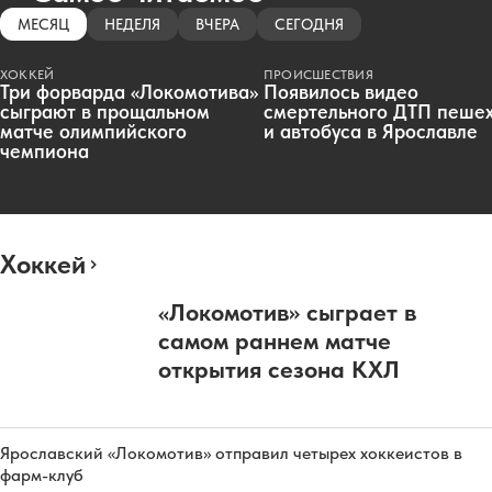
МЕСЯЦ
НЕДЕЛЯ
ВЧЕРА
СЕГОДНЯ
ХОККЕЙ
ПРОИСШЕСТВИЯ
Три форварда «Локомотива»
Появилось видео
сыграют в прощальном
смертельного ДТП пеше
матче олимпийского
и автобуса в Ярославле
чемпиона
Хоккей
«Локомотив» сыграет в
самом раннем матче
открытия сезона КХЛ
Ярославский «Локомотив» отправил четырех хоккеистов в
фарм-клуб