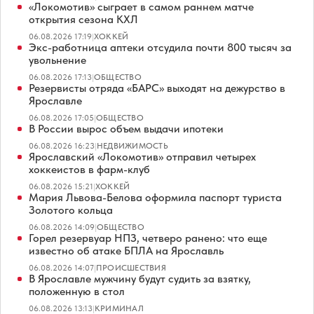
«Локомотив» сыграет в самом раннем матче
открытия сезона КХЛ
06.08.2026 17:19
|
ХОККЕЙ
Экс-работница аптеки отсудила почти 800 тысяч за
увольнение
06.08.2026 17:13
|
ОБЩЕСТВО
Резервисты отряда «БАРС» выходят на дежурство в
Ярославле
06.08.2026 17:05
|
ОБЩЕСТВО
В России вырос объем выдачи ипотеки
06.08.2026 16:23
|
НЕДВИЖИМОСТЬ
Ярославский «Локомотив» отправил четырех
хоккеистов в фарм-клуб
06.08.2026 15:21
|
ХОККЕЙ
Мария Львова-Белова оформила паспорт туриста
Золотого кольца
06.08.2026 14:09
|
ОБЩЕСТВО
Горел резервуар НПЗ, четверо ранено: что еще
известно об атаке БПЛА на Ярославль
06.08.2026 14:07
|
ПРОИСШЕСТВИЯ
В Ярославле мужчину будут судить за взятку,
положенную в стол
06.08.2026 13:13
|
КРИМИНАЛ