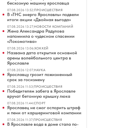
бесхозную машину ярославца
07.08.2026 13:52
|
ПРОИСШЕСТВИЯ
В «ТНС энерго Ярославль» подвели
итоги акции «Двойная выгода»
07.08.2026 13:27
|
НОВОСТИ КОМПАНИЙ
Жена Александра Радулова
напомнила о чудесном спасении
«Локомотива»
07.08.2026 13:06
|
ХОККЕЙ
Названа дата открытия основной
арены волейбольного центра в
Ярославле
07.08.2026 12:07
|
НАУКА
Ярославцу грозит пожизненный
срок за госизмену
07.08.2026 11:53
|
ПРОИСШЕСТВИЯ
Победителям забега в Ярославле
вручат бетонную крышку люка
07.08.2026 11:44
|
СПОРТ
Ярославец не смог оспорить штраф
и пени от каршеринговой компании
07.08.2026 11:37
|
ПРОИСШЕСТВИЯ
В Ярославле вода в доме стала по-