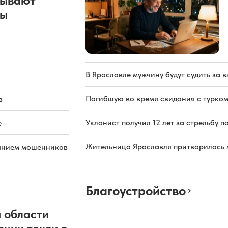
рывают
ды
В Ярославле мужчину будут судить за в
Погибшую во время свидания с турком
в
Уклонист получил 12 лет за стрельбу п
е
Жительница Ярославля притворилась 
иянием мошенников
Благоустройство
 области