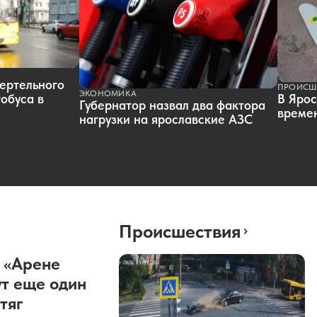
ертельного
ПРОИСШ
ЭКОНОМИКА
обуса в
В Ярос
Губернатор назвал два фактора
времен
нагрузки на ярославские АЗС
Происшествия
 «Арене
т еще один
тяг