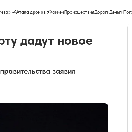
ива» 🏒
Атака дронов ⚡
Хоккей
Происшествия
Дороги
Деньги
Пог
рту дадут новое
 правительства заявил