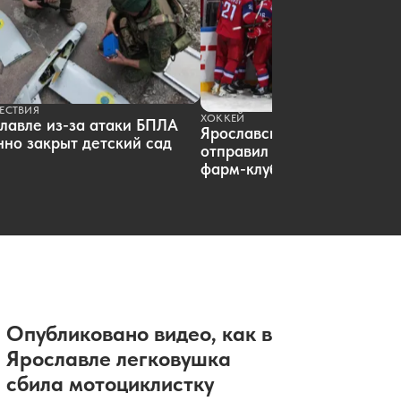
07.08.2026 05:01
|
СПОРТ
На места в Госдуме от Ярославской
области претендует 18 кандидатов
07.08.2026 04:01
|
ПОЛИТИКА
На ярославском НПЗ
ликвидировали возгорание
резервуаров
ЕСТВИЯ
ХОККЕЙ
лавле из-за атаки БПЛА
Ярославский «Локомотив»
06.08.2026 21:34
|
ПРОИСШЕСТВИЯ
но закрыт детский сад
В Ярославле ждут штормовой ветер
отправил пятерых хоккеист
с ливнями и градом
фарм-клуб
06.08.2026 19:20
|
ПОГОДА
Полиция пресекла попытку
раздеться в ярославском торговом
центре
06.08.2026 18:49
|
ПРОИСШЕСТВИЯ
В Ярославле не смогли продать
гостиницу на Московском
проспекте
06.08.2026 18:01
|
ОБЩЕСТВО
Опубликовано видео, как в
Эксперты выяснили, как кешбэк
влияет на спрос россиян
Ярославле легковушка
06.08.2026 18:00
|
НОВОСТИ КОМПАНИЙ
сбила мотоциклистку
«Локомотив» сыграет в самом