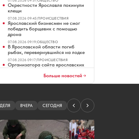
07.08.2026 09:51
|
ОБЩЕСТВО
Окрестности Ярославля покинули
клещи
07.08.2026 09:45
|
ПРОИСШЕСТВИЯ
Ярославский бизнесмен не смог
победить борщевик с помощью
дрона
07.08.2026 09:19
|
ОБЩЕСТВО
В Ярославской области погиб
рыбак, перевернувшийся на лодке
07.08.2026 09:17
|
ПРОИСШЕСТВИЯ
Организатора сайта ярославских
проституток судили за
Больше новостей
мошенничество
07.08.2026 08:01
|
КРИМИНАЛ
Ярославские водители ждут чеков
на платных парковках
07.08.2026 07:01
|
ОБЩЕСТВО
ДЕЛЯ
ВЧЕРА
СЕГОДНЯ
В Ярославле повторно продают
четырехзвездочный отель
07.08.2026 06:01
|
ЭКОНОМИКА
Ярославец просит не превращать
Тверицкий пляж в волейбольную
площадку