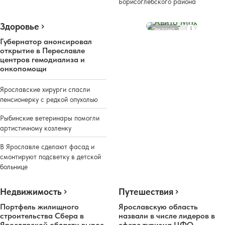
Борисоглебского района
Здоровье
Реклама
Губернатор анонсировал
открытие в Переславле
центров гемодиализа и
онкопомощи
Ярославские хирурги спасли
пенсионерку с редкой опухолью
Рыбинские ветеринары помогли
артистичному козленку
В Ярославле сделают фасад и
смонтируют подсветку в детской
больнице
Недвижимость
Путешествия
Портфель жилищного
Ярославскую область
строительства Сбера в
назвали в числе лидеров в
Ярославской области вырос
сфере туризма ЦФО