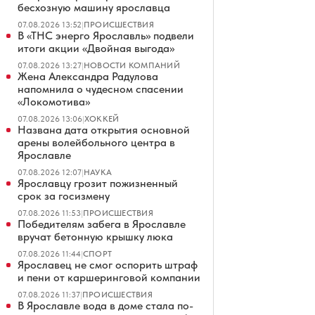
бесхозную машину ярославца
07.08.2026 13:52
|
ПРОИСШЕСТВИЯ
В «ТНС энерго Ярославль» подвели
итоги акции «Двойная выгода»
07.08.2026 13:27
|
НОВОСТИ КОМПАНИЙ
Жена Александра Радулова
напомнила о чудесном спасении
«Локомотива»
07.08.2026 13:06
|
ХОККЕЙ
Названа дата открытия основной
арены волейбольного центра в
Ярославле
07.08.2026 12:07
|
НАУКА
Ярославцу грозит пожизненный
срок за госизмену
07.08.2026 11:53
|
ПРОИСШЕСТВИЯ
Победителям забега в Ярославле
вручат бетонную крышку люка
07.08.2026 11:44
|
СПОРТ
Ярославец не смог оспорить штраф
и пени от каршеринговой компании
07.08.2026 11:37
|
ПРОИСШЕСТВИЯ
В Ярославле вода в доме стала по-