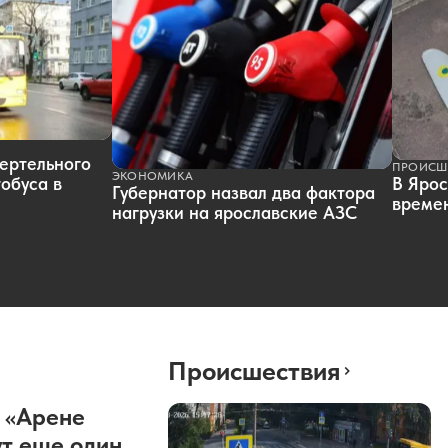
ертельного
ПРОИСШ
ЭКОНОМИКА
обуса в
В Ярос
Губернатор назвал два фактора
времен
нагрузки на ярославские АЗС
Происшествия
 «Арене
т еще один