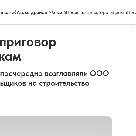
ива» 🏒
Атака дронов ⚡
Хоккей
Происшествия
Дороги
Деньги
Пог
 приговор
кам
а поочередно возглавляли ООО
ьщиков на строительство