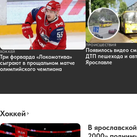
ПРОИСШЕСТВИЯ
Появилось видео см
ХОККЕЙ
ДТП пешехода и авт
Три форварда «Локомотива»
Ярославле
сыграют в прощальном матче
олимпийского чемпиона
Хоккей
В ярославской
2000» подниму