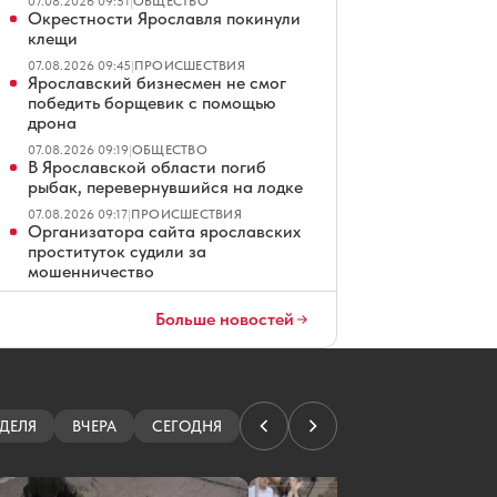
07.08.2026 09:51
|
ОБЩЕСТВО
Окрестности Ярославля покинули
клещи
07.08.2026 09:45
|
ПРОИСШЕСТВИЯ
Ярославский бизнесмен не смог
победить борщевик с помощью
дрона
07.08.2026 09:19
|
ОБЩЕСТВО
В Ярославской области погиб
рыбак, перевернувшийся на лодке
07.08.2026 09:17
|
ПРОИСШЕСТВИЯ
Организатора сайта ярославских
проституток судили за
мошенничество
07.08.2026 08:01
|
КРИМИНАЛ
Ярославские водители ждут чеков
Больше новостей
на платных парковках
07.08.2026 07:01
|
ОБЩЕСТВО
В Ярославле повторно продают
четырехзвездочный отель
ДЕЛЯ
ВЧЕРА
СЕГОДНЯ
07.08.2026 06:01
|
ЭКОНОМИКА
Ярославец просит не превращать
Тверицкий пляж в волейбольную
площадку