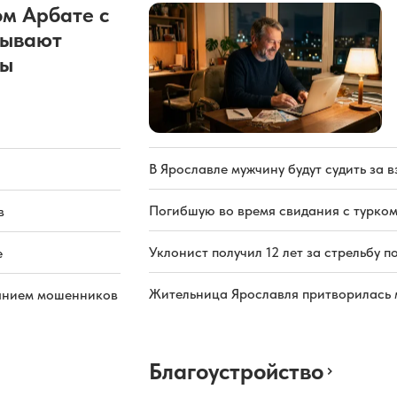
м Арбате с
рывают
ды
В Ярославле мужчину будут судить за в
Погибшую во время свидания с турком
в
Уклонист получил 12 лет за стрельбу п
е
Жительница Ярославля притворилась 
иянием мошенников
Благоустройство